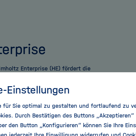
erprise
oltz Enterprise (HE) fördert die
 die Ausgründungsaktivitäten von
e-Einstellungen
elmholtz Gemeinschaft.
für Sie optimal zu gestalten und fortlaufend zu v
kies. Durch Bestätigen des Buttons „Akzeptieren“
r den Button „Konfigurieren“ können Sie Ihre Eins
en jederzeit Ihre Einwilligung widerrufen und Cook