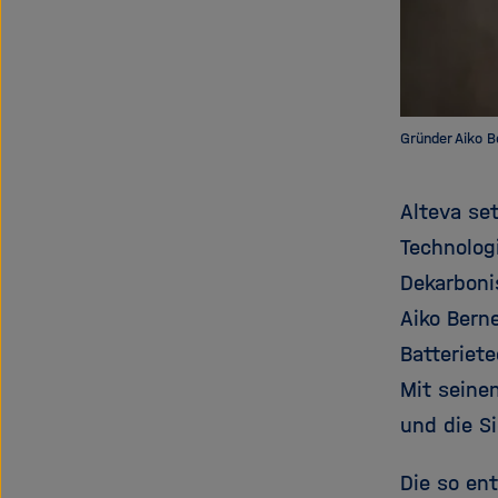
Gründer Aiko B
Alteva se
Technolog
Dekarboni
Aiko Bern
Batteriet
Mit seine
und die Si
Die so en