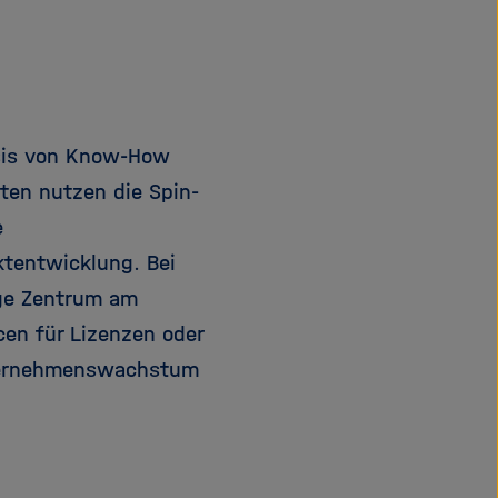
e
f
ß
n
e
e
n
n
/
asis von Know-How
s
c
ten nutzen die Spin-
h
e
l
ktentwicklung. Bei
i
e
ige Zentrum am
ß
en für Lizenzen oder
e
ternehmenswachstum
n