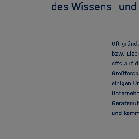
des Wissens- und 
Oft gründ
bzw. Lize
offs auf 
Großforsc
einigen U
Unternehm
Gerätenu
und komme