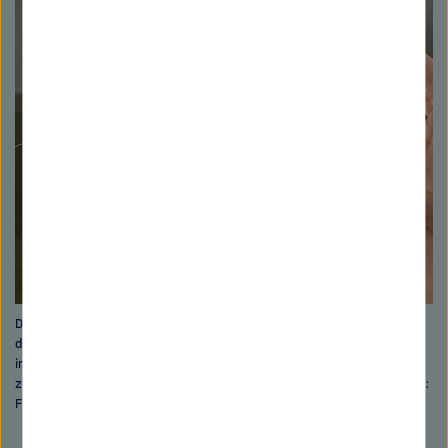
Der Marmorkrebs passt sich seiner Umwelt an und vermehrt sich
durch Klonen. Das macht ihn für die Krebsforschung äußerst
interessant. Auch als Nahrungsmittel und zur Herstellung von
zukunftsweisenden Biomaterialien ist das Tier sehr gut geeignet. Bild:
Frank Lyko