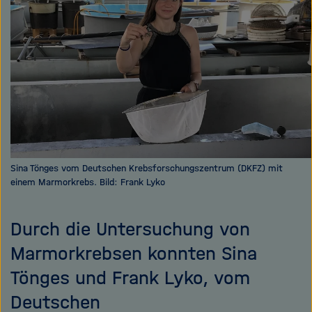
e
f
ß
n
e
e
n
n
/
s
c
h
l
i
Sina Tönges vom Deutschen Krebsforschungszentrum (DKFZ) mit
e
einem Marmorkrebs. Bild: Frank Lyko
ß
e
n
Durch die Untersuchung von
Marmorkrebsen konnten Sina
Tönges und Frank Lyko, vom
Deutschen