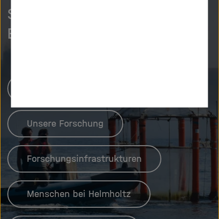
So neugierig wie wir?
Entdecken Sie mehr.
Helmholtz-Zentren
Unsere Forschung
Forschungsinfrastrukturen
Menschen bei Helmholtz