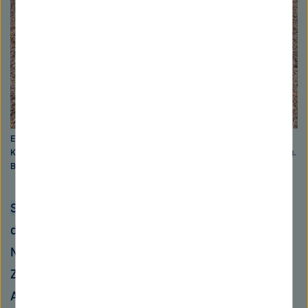
Ein starkes Team: Frank Lyko und Sina Tönges vom Deutschen
Krebsforschungszentrum (DKFZ) wagen gemeinsam die Ausgründung.
Bild: Sina Tönges
Sina Tönges:
Als Teil meiner Promotion bin ich
dafür an vielen Seen in Deutschland gewesen.
Nächtelang auf der Suche nach den Krebsen.
Zusammen mit einer madagassischen Kollegin.
Auf Madagaskar sind die Tiere