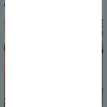
Marmorkrebskolonie etabliert.