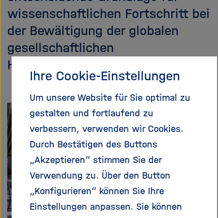
e
f
wissenschaftlichen Fortschritt bei
ß
n
der Bewältigung der globalen
e
e
n
n
gesellschaftlichen
/
Herausforderungen.
s
Ihre Cookie-Einstellungen
c
h
Um unsere Website für Sie optimal zu
l
i
gestalten und fortlaufend zu
e
verbessern, verwenden wir Cookies.
ß
Durch Bestätigen des Buttons
e
n
„Akzeptieren“ stimmen Sie der
Verwendung zu. Über den Button
„Konfigurieren“ können Sie Ihre
Einstellungen anpassen. Sie können