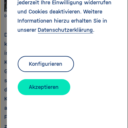
jederzeit Ihre Einwilligung widerrufen
und Cookies deaktivieren. Weitere
Der Elektronenlinearbeschleuniger XFEL. Bild: DESY
Informationen hierzu erhalten Sie in
unserer
Datenschutzerklärung
.
Die Entwicklung, der Bau und Betrieb von
komplexen Forschungsanlagen für eine
internationale Nutzerschaft sind ein
Kernelement in der Mission der Helmholtz-
Konfigurieren
Gemeinschaft. Unsere Forschungsanlagen
stehen beispielhaft für die Aufgabenteilung im
Akzeptieren
deutschen Wissenschaftssystem und die
Kooperation mit deutschen sowie
ausländischen Universitäten und
Forschungseinrichtungen. Mehr als
zehntausend externe Wissenschaftler:innen