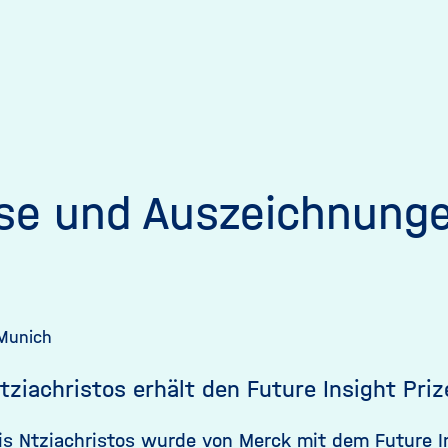
ise und Auszeichnung
Munich
Ntziachristos erhält den Future Insight Pri
ilis Ntziachristos wurde von Merck mit dem Future I