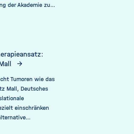
zung der Akademie zu…
herapieansatz:
Mall
macht Tumoren wie das
tz Mall, Deutsches
lationale
ezielt einschränken
alternative…