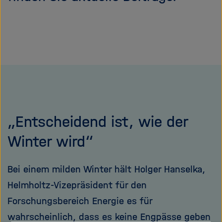
e
f
ß
n
e
e
n
n
/
s
c
h
l
i
„Entscheidend ist, wie der
e
ß
Winter wird“
e
n
Bei einem milden Winter hält Holger Hanselka,
Helmholtz-Vizepräsident für den
Forschungsbereich Energie es für
wahrscheinlich, dass es keine Engpässe geben