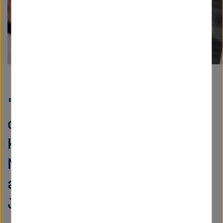
"The challenges to the
clean energy transition" -
Keynote von
Nobelpreisträger Steven Chu
auf der Helmholtz-
Jahrestagung