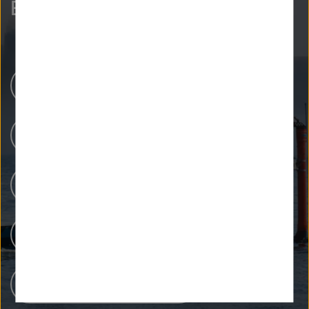
Entdecken Sie mehr.
Helmholtz-Zentren
Unsere Forschung
Forschungsinfrastrukturen
Menschen bei Helmholtz
Karriere bei Helmholtz