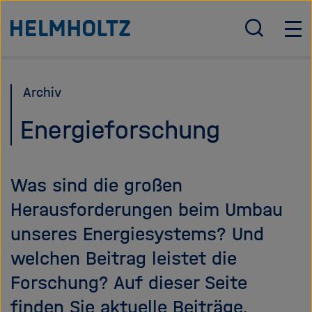
Direkt
Zu Startseite der Helmholtz Forschungsgemeinschaft
zum
S
H
u
a
Seiteninhalt
c
u
springen
h
p
Archiv
e
t
ö
n
Energieforschung
f
a
f
v
n
i
Was sind die großen
e
g
n
a
Herausforderungen beim Umbau
/
t
unseres Energiesystems? Und
s
i
c
o
welchen Beitrag leistet die
h
n
Forschung? Auf dieser Seite
l
ö
i
f
finden Sie aktuelle Beiträge.