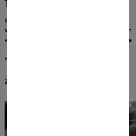
Tandem-Solarzellen
Im Labor erreichen Tandem-Solarzellen
Wirkungsgrade, die die gängigen Silizium-Zellen
weit übertreffen. Helmholtz-Forscher wollen die
Technologie nun rasch in die Anwendung
bringen.
Zum Artikel