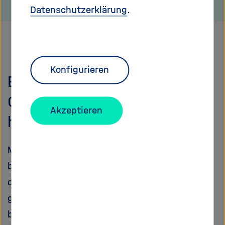
Datenschutzerklärung
.
Konfigurieren
Beschleunigungsprojekt soll
Geothermie auf die Sprünge
Akzeptieren
helfen
Mit der Wärme aus dem Untergrund ließen sich
bis zu 25 Prozent unseres Heizenergiebedarfs
decken. Ein neues Helmholtz-Projekt will den
großflächigen Einsatz der Geothermie
beschleunigen.