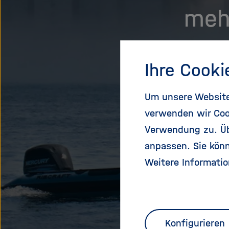
meh
Ihre Cooki
Helmh
Um unsere Website 
verwenden wir Coo
Forsc
Verwendung zu. Übe
anpassen. Sie könn
Weitere Informatio
Karri
Konfigurieren