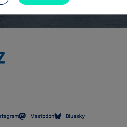
Zu
Startseite
der
Helmholtz
Forschungsgemeinschaft
stagram
Mastodon
Bluesky