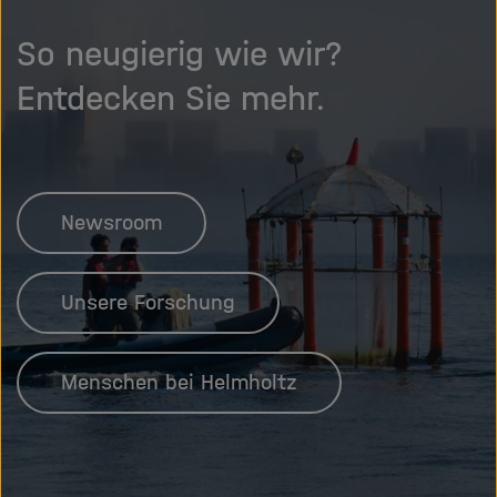
So neugierig wie wir?
Entdecken Sie mehr.
Newsroom
Unsere Forschung
Menschen bei Helmholtz