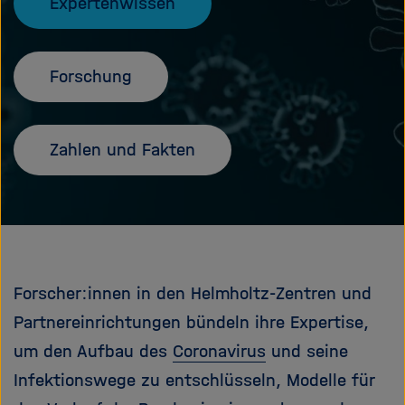
Expertenwissen
e
f
ß
n
e
e
n
n
Forschung
/
s
c
Zahlen und Fakten
h
l
i
e
ß
e
n
Forscher:innen in den Helmholtz-Zentren und
Partnereinrichtungen bündeln ihre Expertise,
um den Aufbau des
Coronavirus
und seine
Infektionswege zu entschlüsseln, Modelle für