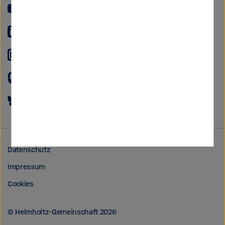
YouTube
LinkedIn
Instagram
Mastodon
Bluesky
Datenschutz
Impressum
Cookies
© Helmholtz-Gemeinschaft 2026