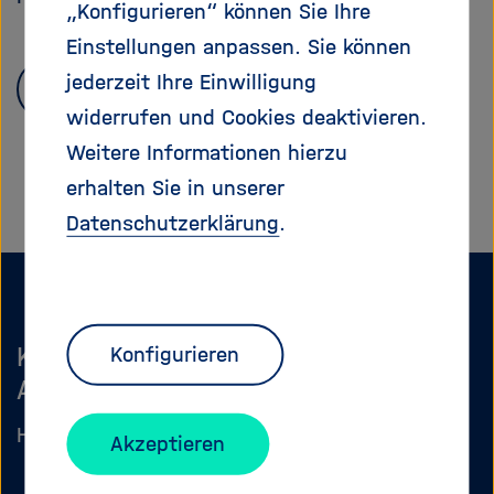
„Konfigurieren“ können Sie Ihre
e
f
ß
n
Einstellungen anpassen. Sie können
e
e
jederzeit Ihre Einwilligung
Zurück zur Glossarübersicht
n
n
widerrufen und Cookies deaktivieren.
/
s
Weitere Informationen hierzu
c
erhalten Sie in unserer
h
Datenschutzerklärung
.
l
i
e
ß
e
Kommunikation und
Konfigurieren
n
Außenbeziehungen
Helmholtz-Geschäftsstelle
Akzeptieren