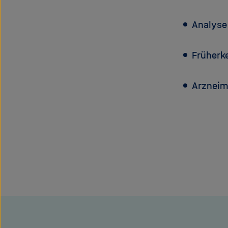
Analyse
Früherk
Arzneim
Dieses
Inhaltskarusell