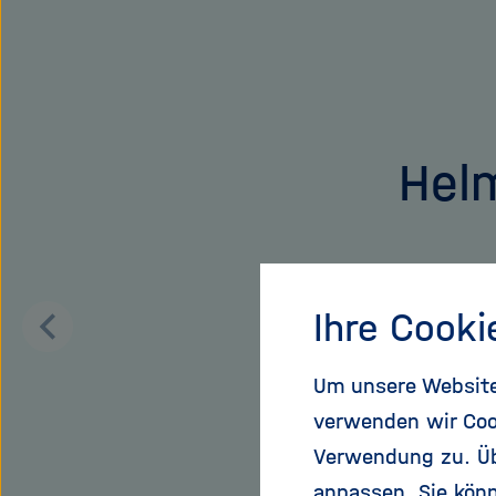
überspringen
Helm
2.
Ihre Cooki
Zurück
blättern
Um unsere Website 
verwenden wir Coo
Mitarbeit
Verwendung zu. Übe
anpassen. Sie könn