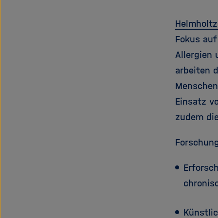
Helmholtz
Fokus auf
Allergien
arbeiten 
Menschen 
Einsatz v
zudem die
Forschun
Erforsc
chronis
Künstlic