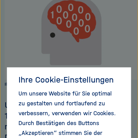
e
f
ß
n
e
e
n
n
/
s
c
h
l
i
e
Ihre Cookie-Einstellungen
ß
Illustration: Kathrin Schüler
e
Um unsere Website für Sie optimal
n
zu gestalten und fortlaufend zu
Unser Gehirn bestehe aus etwa
verbessern, verwenden wir Cookies.
100 Milliarden Nervenzellen, liest
Durch Bestätigen des Buttons
man in etlichen Fachartikeln.
„Akzeptieren“ stimmen Sie der
Doch die Forschung weiß es