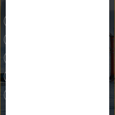
Helmholtz-Zentren
Unsere Forschung
Forschungsinfrastrukturen
Menschen bei Helmholtz
Karriere bei Helmholtz