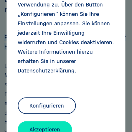
Verwendung zu. Über den Button
mittlerweile besser.
„Konfigurieren“ können Sie Ihre
Einstellungen anpassen. Sie können
jederzeit Ihre Einwilligung
Prof. Dr. Leo Peichl vom Max-Planck-Institut für
widerrufen und Cookies deaktivieren.
Hirnforschung, Neurobiologe:
Weitere Informationen hierzu
erhalten Sie in unserer
Die Annahme, dass unser Gehirn etwa 100
Datenschutzerklärung
.
Milliarden Nervenzellen hat, ist veraltet. Wenn
sie heute immer noch in Vorlesungen und
Publikationen auftaucht, liegt das daran, dass
es in der Wissenschaftswelt manchmal etwas
Konfigurieren
dauert, bis sich neue Erkenntnisse
herumsprechen. Tatsächlich geht man heute
Akzeptieren
von etwa 86 Milliarden Nervenzellen aus.