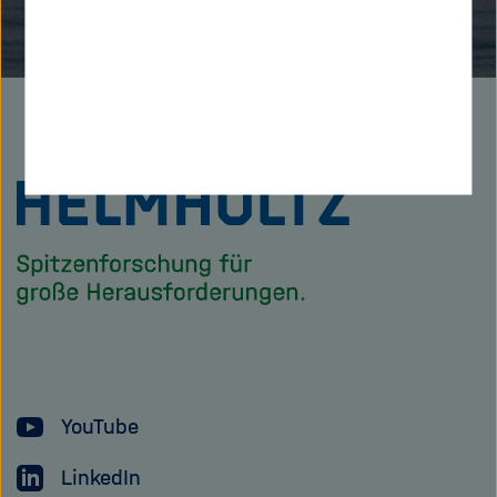
Zu
Startseite
der
Helmholtz
Forschungsgem
YouTube
LinkedIn