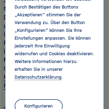
Seltene Erden sind unverzichtbar
Durch Bestätigen des Buttons
für viele moderne Technologien.
„Akzeptieren“ stimmen Sie der
Damit wir von Monopolregionen
Verwendung zu. Über den Button
unabhängig bleiben, müssen wir
„Konfigurieren“ können Sie Ihre
in geeignete
Einstellungen anpassen. Sie können
Forschungsinfrastrukturen
jederzeit Ihre Einwilligung
investieren, sagt Jens Gutzmer,
widerrufen und Cookies deaktivieren.
Mineraloge und
Weitere Informationen hierzu
Gründungsdirektor des
erhalten Sie in unserer
Helmholtz-Instituts Freiberg für
Datenschutzerklärung
.
Ressourcentechnologie
.
Konfigurieren
Geschichte wiederholt sich. Im Jahr 2010