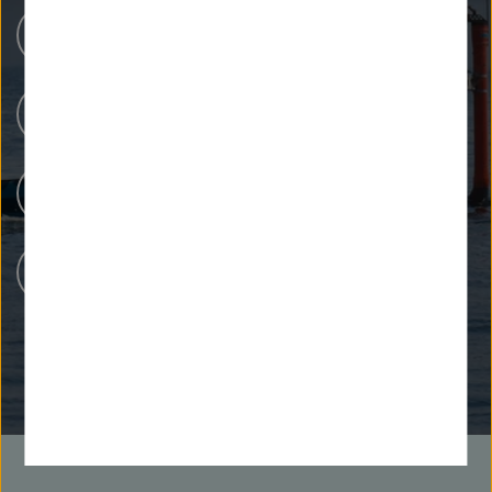
Unsere Forschung
Forschungsinfrastrukturen
Menschen bei Helmholtz
Karriere bei Helmholtz