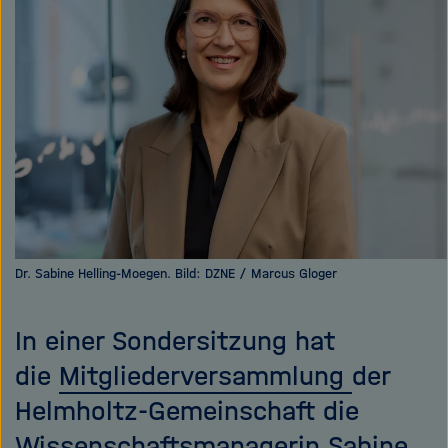
e
f
ß
n
e
e
n
n
/
s
c
h
l
i
e
ß
Dr. Sabine Helling-Moegen. Bild: DZNE / Marcus Gloger
e
n
In einer Sondersitzung hat
die
Mitgliederversammlung
der
Helmholtz-Gemeinschaft die
Wissenschaftsmanagerin Sabine