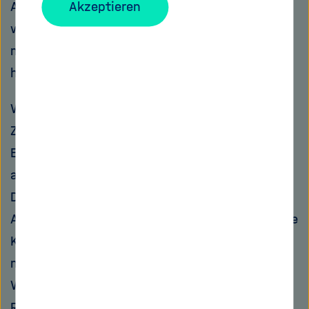
Alleinstellungsmerkmal wahrgenommen – sie
Akzeptieren
war auch Thema meiner Dissertation und hat
meine Perspektive auf die Gemeinschaft bis
heute mitgeprägt.
Wie stark die Forschung in den Helmholtz-
Zentren ist, weiß ich aus meiner eigenen
Erfahrung – durch meine Arbeit im Präsidium,
aber auch als Vorständin eines Zentrums. Das
DZNE mit seinem konsequent translationalen
Ansatz – von der Grundlagenforschung über die
Klinik bis zur Versorgung und Prävention – hat
mir deutlich vor Augen geführt, wie sehr gute
Wissenschaft auf passende
Rahmenbedingungen angewiesen ist. Dazu