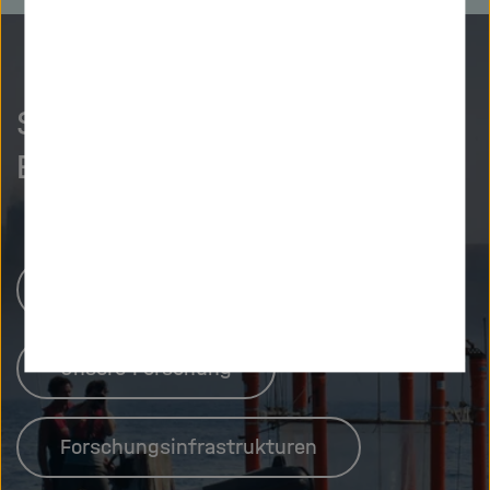
So neugierig wie wir?
Entdecken Sie mehr.
Helmholtz-Zentren
Unsere Forschung
Forschungsinfrastrukturen