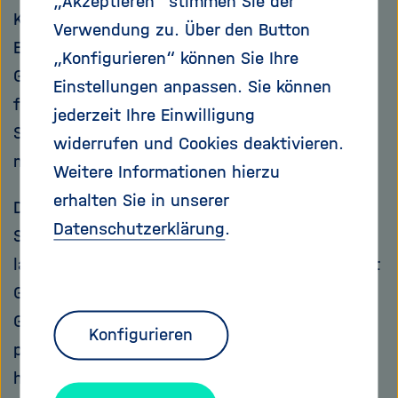
„Akzeptieren“ stimmen Sie der
Kooperationsformen oder den gestiegenen
Verwendung zu. Über den Button
Erwartungsdruck aus Gesellschaft und Politik.
„Konfigurieren“ können Sie Ihre
Gerade in dieser Situation braucht es
Einstellungen anpassen. Sie können
forschungsnahe, strategisch gut aufgestellte
jederzeit Ihre Einwilligung
Strukturen, die exzellente Wissenschaft
widerrufen und Cookies deaktivieren.
möglich machen.
Weitere Informationen hierzu
erhalten Sie in unserer
Die Helmholtz-Gemeinschaft ist hier Vorreiter:
Datenschutzerklärung
.
Sie ist lösungsorientiert, stellt sich
langfristigen Herausforderungen und verbindet
Grundlagenforschung, Anwendung und
Großinfrastruktur auf einzigartige Weise. Die
Konfigurieren
programmatische Ausrichtung von Helmholtz
habe ich schon früh als strategisches