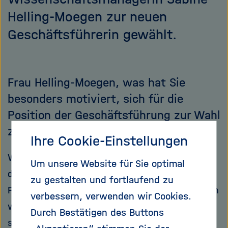
Helling-Moegen zur neuen
Geschäftsführerin gewählt.
Frau Helling-Moegen, was hat Sie
besonders motiviert, sich für die
Position der Geschäftsführung zur Wahl
zu stellen?
Ihre Cookie-Einstellungen
Wir erleben aktuell eine unglaublich
Um unsere Website für Sie optimal
dynamische Phase für das
zu gestalten und fortlaufend zu
Forschungsmanagement. Die Anforderungen an
verbessern, verwenden wir Cookies.
wissenschaftliche Organisationen verändern
Durch Bestätigen des Buttons
sich grundlegend – durch Digitalisierung, neue