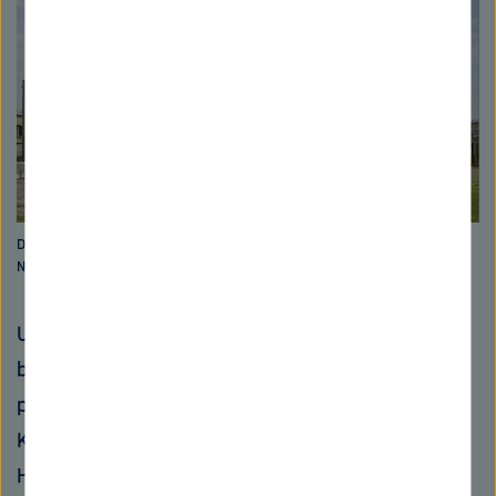
Das Nationale Centrum für Tumorerkrankungen Heidelberg. Bild:
NCT/Frank Ockert
Um Krebs noch gezielter und erfolgreicher zu
behandeln, ist ein systematischer Ausbau der
patientenorientierten translationalen
Krebsforschung notwendig. Die
Herausforderung für die nächsten Jahrzehnte