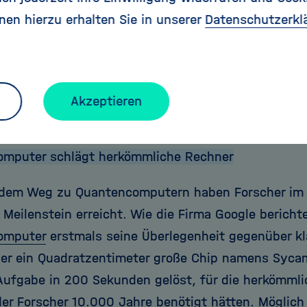
ilder“. Um die extremen Vorgänge an Schwarzen L
nen hierzu erhalten Sie in unserer
Datenschutzerkl
n Ereignissen besser zu verstehen, nutzen die Ast
 Signale, die von diesen Objekten ausgehen. Das S
etischen Neutrinos über Gamma-Quanten bis zu de
n Gravitationswellen. Erst das Zusammenspiel der
Akzeptieren
eheimnisse dieser besonderen kosmischen Objekte 
mputer schlägt herkömmliche Rechner
dem Weg zu Quantencomputern haben Forscher im 
Meilenstein erreicht. Wie die Firma Google berichte
omputer
erstmals seine Überlegenheit gegenüber k
Der ein Quadratzentimeter große Chip namens Sycam
 Aufgabe in 200 Sekunden gelöst, für die herkömmli
er Forscher 10.000 Jahre benötigt hätten. Möglich