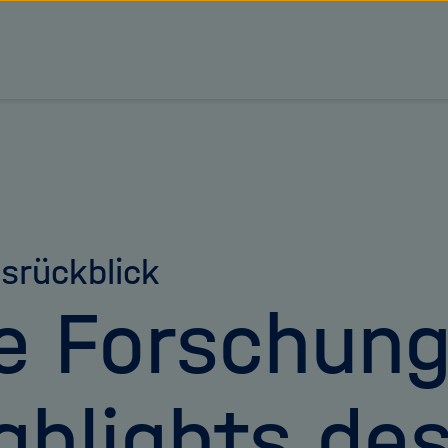
tz Forschungsgemeinschaft
srückblick
e Forschung
ghlights de