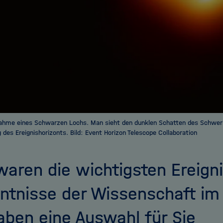
nahme eines Schwarzen Lochs. Man sieht den dunklen Schatten des Schwe
g des Ereignishorizonts. Bild: Event Horizon Telescope Collaboration
aren die wichtigsten Ereign
ntnisse der Wissenschaft im
aben eine Auswahl für Sie