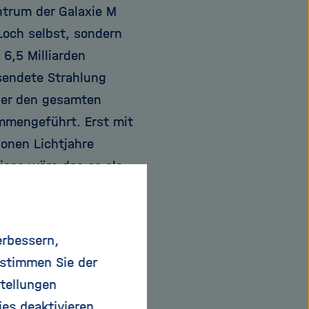
ntrum der Galaxie M
och selbst, sondern
6,5 Milliarden
endete Strahlung
über den gesamten
mmengeführt. Erst mit
ionen Lichtjahre
isse wäre das so als
nden Frühjahr wollen
tzlichen Beobachtungen
rer Milchstraße
erbessern,
neller als bei M 87.
 stimmen Sie der
entaufnahmen, die zu
tellungen
es nicht nur um
ies deaktivieren.