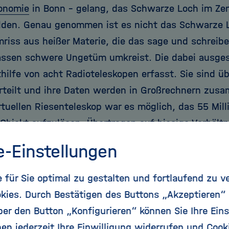
onomie
in Bonn – gelang, das Schwarze Loch im Ze
lden. Genau genommen ist es nicht das Schwarze L
riss aus heißer Materie, die das sage und schreibe 
sen schwere Ungetüm umkreist. Die dabei ausges
hilfe von acht Radioteleskopen erfasst. Sie sind 
rteilt und ihre Daten werden in Großrechnern zusa
rtuellen Riesenteleskop war es möglich, das 55 Mill
 Objekt aufzulösen. Übertragen auf hiesige Verhältn
 eine Orange auf dem Mond fotografiert. Im komme
e-Einstellungen
her sogar elf Teleskope ins All richten. Neben zusä
rzen Lochs in M 87 soll auch das im Zentrum unse
für Sie optimal zu gestalten und fortlaufend zu v
t werden. Dessen umgebende Materie rotiert viel sch
kies. Durch Bestätigen des Buttons „Akzeptieren“
all, hoffen die Forscher, erhalten sie mehrere Mom
r den Button „Konfigurieren“ können Sie Ihre Eins
zfilm zusammengefügt werden können. Dabei geht 
en jederzeit Ihre Einwilligung widerrufen und Cook