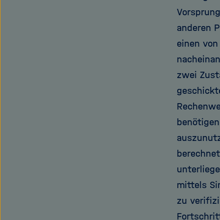
Vorsprung
anderen P
einen von
nacheinan
zwei Zust
geschickt
Rechenweg
benötigen 
auszunutz
berechnet
unterlieg
mittels S
zu verifi
Fortschri