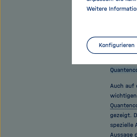
„schöne B
Weitere Informatio
kosmische
möglichen
hochenerg
entdeckte
Konfigurieren
es, die G
Quantenco
Auch auf 
wichtigen 
Quantenc
gezeigt. 
spezielle
Aussage d