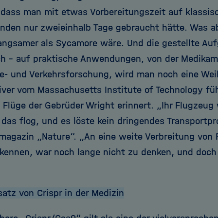
 dass man mit etwas Vorbereitungszeit auf klassi
nden nur zweieinhalb Tage gebraucht hätte. Was a
langsamer als Sycamore wäre. Und die gestellte Au
ch – auf praktische Anwendungen, von der Medika
ie- und Verkehrsforschung, wird man noch eine We
liver vom Massachusetts Institute of Technology fü
 Flüge der Gebrüder Wright erinnert. „Ihr Flugzeug
 das flog, und es löste kein dringendes Transportp
hmagazin „Nature“. „An eine weite Verbreitung von 
 kennen, war noch lange nicht zu denken, und doch 
satz von Crispr in der Medizin