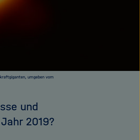
rkraftgiganten, umgeben vom
isse und
 Jahr 2019?