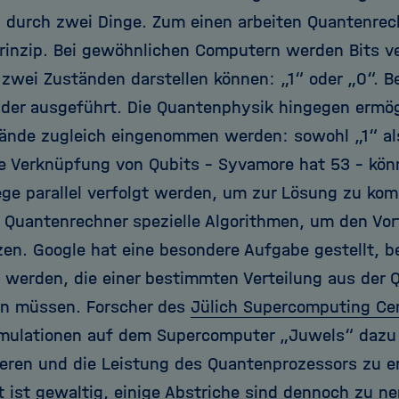
 durch zwei Dinge. Zum einen arbeiten Quantenrec
rinzip. Bei gewöhnlichen Computern werden Bits v
 zwei Zuständen darstellen können: „1“ oder „0“.
der ausgeführt. Die Quantenphysik hingegen ermö
ände zugleich eingenommen werden: sowohl „1“ als
e Verknüpfung von Qubits – Syvamore hat 53 – könn
e parallel verfolgt werden, um zur Lösung zu k
Quantenrechner spezielle Algorithmen, um den Vorte
en. Google hat eine besondere Aufgabe gestellt, be
 werden, die einer bestimmten Verteilung aus der
en müssen. Forscher des
Jülich Supercomputing Ce
imulationen auf dem Supercomputer „Juwels“ dazu 
zieren und die Leistung des Quantenprozessors zu er
tt ist gewaltig, einige Abstriche sind dennoch zu n