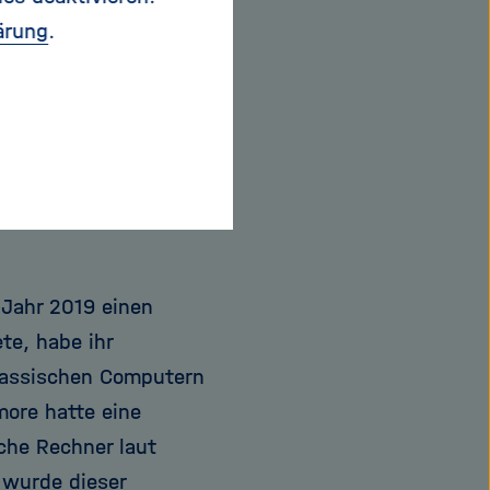
öchern und anderen
ärung
.
ronomen heute alle
pektrum reicht von
n erst vor kurzem
 Methoden ermöglicht
zu entschlüsseln.
Jahr 2019 einen
te, habe ihr
lassischen Computern
ore hatte eine
che Rechner laut
 wurde dieser