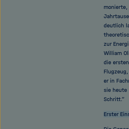
monierte,
Jahrtause
deutlich 
theoretis
zur Energ
William O
die ersten
Flugzeug,
er in Fac
sie heute
Schritt.“
Erster Ein