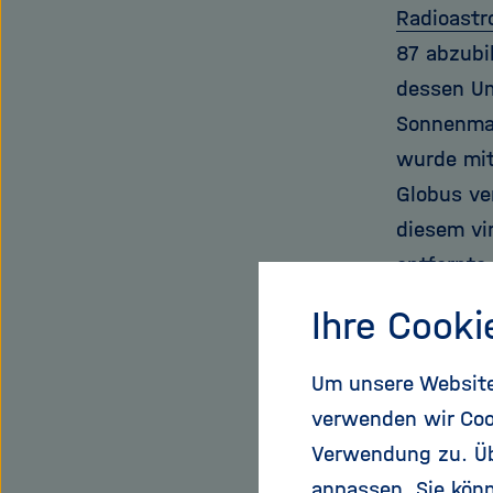
Radioastr
87 abzubi
dessen Um
Sonnenmas
wurde mit
Globus ve
diesem vi
entfernte
hätte man
Ihre Cooki
die Forsc
des Schwa
Um unsere Website 
abgebilde
verwenden wir Coo
Im Idealf
Verwendung zu. Übe
einem Kur
anpassen. Sie könn