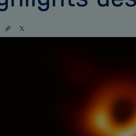
Link
Auf
teilen
X
teilen