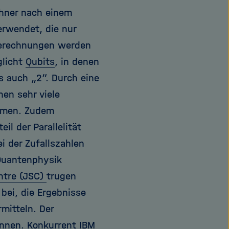
hner nach einem
erwendet, die nur
 Berechnungen werden
glicht
Qubits
, in denen
 auch „2“. Durch eine
en sehr viele
ommen. Zudem
il der Parallelität
i der Zufallszahlen
 Quantenphysik
ntre (JSC)
trugen
bei, die Ergebnisse
mitteln. Der
ennen. Konkurrent IBM