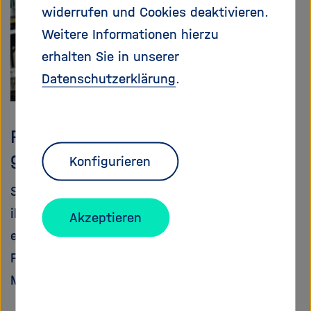
widerrufen und Cookies deaktivieren.
Weitere Informationen hierzu
erhalten Sie in unserer
Datenschutzerklärung
.
Portrait: Auf diesen Tag hat sie
gewartet
Konfigurieren
Seit 15 Jahren arbeitet Cinzia Fantinati an
ihrem großen Traum – am 11. November könnte
Akzeptieren
er endlich in Erfüllung gehen. Denn sie ist die
Frau, die die Landeeinheit Philae der Rosetta-
Mission am besten kennt.