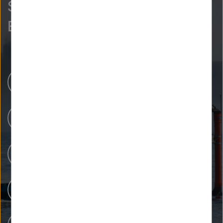
So neugierig wie wir?
Entdecken Sie mehr.
Newsroom
Unsere Forschung
Menschen bei Helmholtz
Forschungsinfrastrukturen