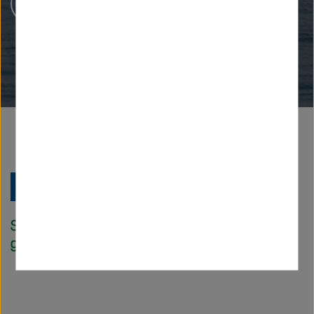
Karriere bei Helmholtz
Zu
Startseite
der
Helmholtz
Forschungsgem