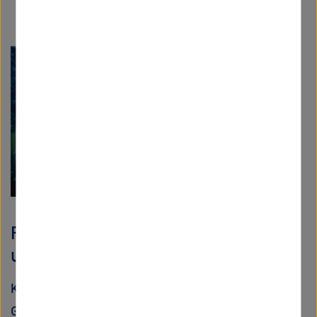
Resonator-Podcast: Wie geht es
unseren Ozeanen?
Kann man heutzutage überhaupt noch guten
Gewissens Fisch essen? Wie und warum wird