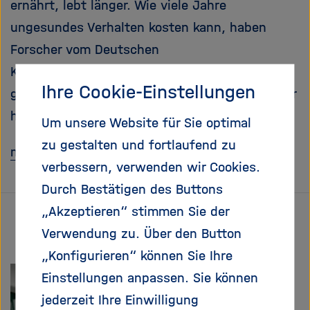
ernährt, lebt länger. Wie viele Jahre
e
f
ß
n
ungesundes Verhalten kosten kann, haben
e
e
Forscher vom Deutschen
n
n
Krebsforschungszentrum (DKFZ) in einer
/
Ihre Cookie-Einstellungen
s
großen Bevölkerungsuntersuchung gezeigt. Wir
c
haben mit dem Studienleiter gesprochen.
Um unsere Website für Sie optimal
h
l
zu gestalten und fortlaufend zu
mehr
i
verbessern, verwenden wir Cookies.
e
Durch Bestätigen des Buttons
ß
e
„Akzeptieren“ stimmen Sie der
n
Verwendung zu. Über den Button
„Konfigurieren“ können Sie Ihre
Einstellungen anpassen. Sie können
jederzeit Ihre Einwilligung