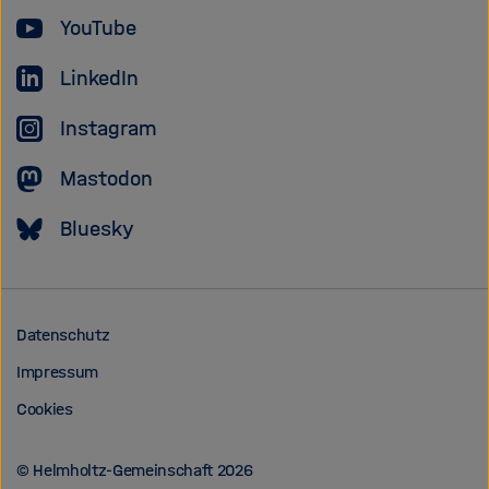
YouTube
LinkedIn
Instagram
Mastodon
Bluesky
Datenschutz
Impressum
Cookies
© Helmholtz-Gemeinschaft 2026