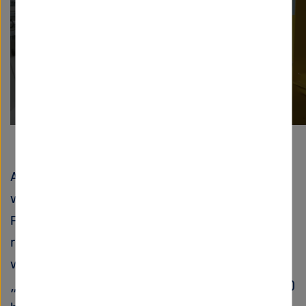
Play
European XFEL im Überblick
All diese Anlagen sind international führend,
was sich allein schon an der hohen Zahl von
Forschungsteams zeigt, die die Einrichtungen
regelmäßig nutzen. Ihre Weiterentwicklung
wird durch das Helmholtz-Programm
„Accelerator Research and Development“ (ARD)