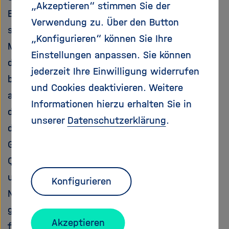
„Akzeptieren“ stimmen Sie der
Elektronenpakete auf hohe Energien und
Verwendung zu. Über den Button
schicken die Teilchen durch spezielle
„Konfigurieren“ können Sie Ihre
Magnetstrukturen. Diese Undulatoren zwingen
Einstellungen anpassen. Sie können
die Elektronen auf einen Slalomkurs und
jederzeit Ihre Einwilligung widerrufen
bringen sie dazu, hochintensive Lichtblitze
und Cookies deaktivieren. Weitere
auszusenden. Mit diesen Blitzen lassen sich
Informationen hierzu erhalten Sie in
die unterschiedlichsten Materialien höchst
unserer
Datenschutzerklärung
.
detailliert untersuchen – Biomoleküle für die
Gesundheitsforschung zum Beispiel, aber auch
Quantenmaterialien für die Energieversorgung
und für die Computer von morgen oder
Konfigurieren
Nanoteilchen, die als Katalysatoren für eine
grüne Chemie oder als neue Energiematerialien
Akzeptieren
fungieren. Leistungsstarke Lichtquellen dienen