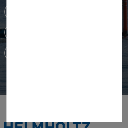
Menschen bei Helmholtz
Forschungsinfrastrukturen
Karriere bei Helmholtz
Zu