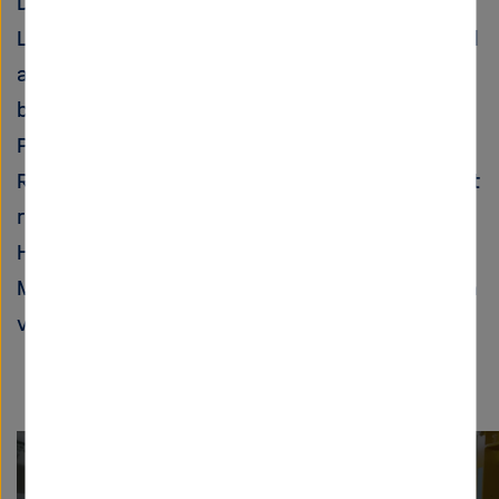
Die Röntgenlaserblitze des Freie-Elektronen-
Lasers messen nur einige Femtosekunden, sind
also extrem kurz. Dadurch eignen sie sich
besonders zur Beobachtung ultraschneller
Prozesse: Unter anderem kann der
Röntgenlaser chemische Reaktionen in Echtzeit
regelrecht filmen, das Geschehen in
Hochtemperatur-Supraleitern verfolgen und
Materiezustände enträtseln, wie sie im Inneren
von Planeten und Sternen herrschen.