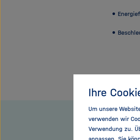
Energie
Beschle
Ihre Cooki
Dieses
Um unsere Website 
Inhaltskarusell
verwenden wir Coo
überspringen
Verwendung zu. Übe
anpassen. Sie könn