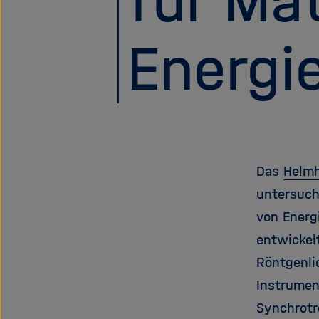
für Mat
Energi
Das
Helmh
untersuch
von Energ
entwickel
Röntgenli
Instrumen
Synchrotr