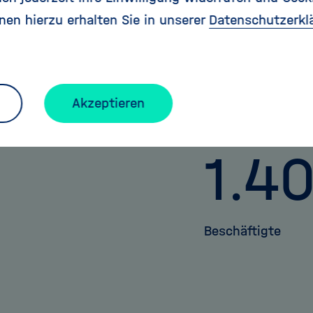
nen hierzu erhalten Sie in unserer
Datenschutzerkl
HZB in Zahlen
Akzeptieren
7
1.4
Beschäftigte