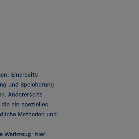
d
en: Einerseits
ung und Speicherung
en. Andererseits
die ein spezielles
ndliche Methoden und
te Werkzeug: hier