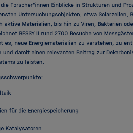
die Forscher*innen Einblicke in Strukturen und Pr
ensten Untersuchungsobjekten, etwa Solarzellen, Ba
h aktive Materialien, bis hin zu Viren, Bakterien od
eichnet BESSY II rund 2700 Besuche von Messgästen
st es, neue Energiematerialien zu verstehen, zu en
n und damit einen relevanten Beitrag zur Dekarboni
stems zu leisten.
gsschwerpunkte:
ltaik
ien für die Energiespeicherung
ge Katalysatoren