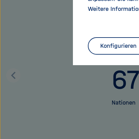
Weitere Informatio
Das 
Konfigurieren
6
Zurück
blättern
Nationen