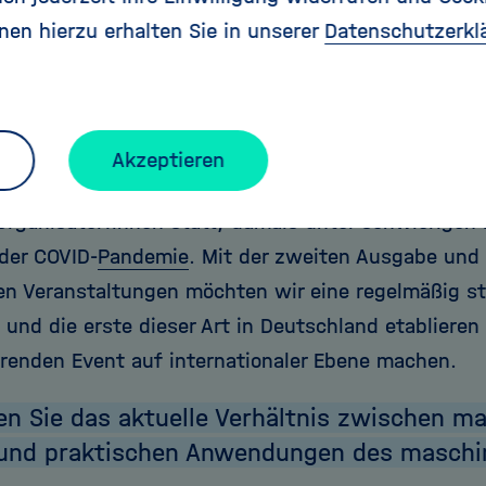
nen hierzu erhalten Sie in unserer
Datenschutzerkl
Sie und Ihre Kolleg:innen dazu motiviert, 
atics of Machine Learning“ zu organisier
Akzeptieren
Jahren fand bereits eine erste Ausgabe dieser Konfe
Organisator:innen statt; damals unter schwierigen
der COVID-
Pandemie
. Mit der zweiten Ausgabe und
en Veranstaltungen möchten wir eine regelmäßig st
 und die erste dieser Art in Deutschland etablieren
renden Event auf internationaler Ebene machen.
en Sie das aktuelle Verhältnis zwischen m
 und praktischen Anwendungen des maschi