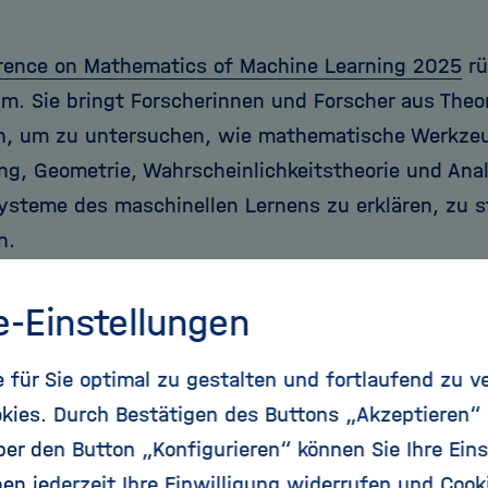
rence on Mathematics of Machine Learning 2025
rü
um. Sie bringt Forscherinnen und Forscher aus Theo
, um zu untersuchen, wie mathematische Werkzeu
ng, Geometrie, Wahrscheinlichkeitstheorie und Ana
ysteme des maschinellen Lernens zu erklären, zu 
n.
el der Konferenz und die zentralen Fragestellungen
e-Einstellungen
 Martin Burger, Leiter der Helmholtz Imaging Rese
Organisatoren der Veranstaltung, interviewt. Wir ba
für Sie optimal zu gestalten und fortlaufend zu v
 der Konferenz, die Entwicklung von Theorie und Pra
kies. Durch Bestätigen des Buttons „Akzeptieren“
r seine persönliche Motivation zu sprechen und d
r den Button „Konfigurieren“ können Sie Ihre Eins
eses sich rasant entwickelnden Forschungsfeldes z
en jederzeit Ihre Einwilligung widerrufen und Cook