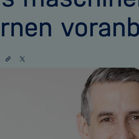
rnen voranb
Link
Auf
teilen
X
teilen