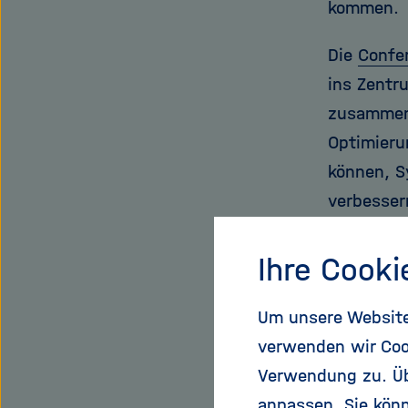
kommen.
Die
Confe
ins Zentr
zusammen
Optimieru
können, S
verbesser
Um das Zi
Ihre Cooki
haben wir
einer der 
Um unsere Website 
die Ziele
verwenden wir Coo
sowie übe
Verwendung zu. Übe
Tiefen di
anpassen. Sie könn