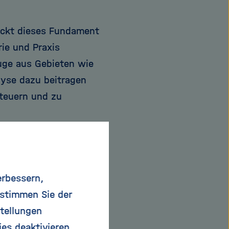
ckt dieses Fundament
rie und Praxis
ge aus Gebieten wie
lyse dazu beitragen
steuern und zu
 besser zu verstehen,
arch Unit am DESY und
ten Herrn Burger, über
erbessern,
xis im Bereich ML
 stimmen Sie der
ie mathematischen
tellungen
u erkunden.
ies deaktivieren.