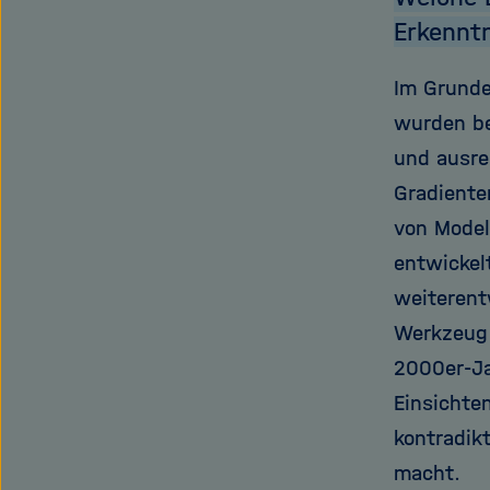
Erkennt
Im Grunde
wurden be
und ausre
Gradiente
von Model
entwickel
weiterent
Werkzeug 
2000er-Ja
Einsichte
kontradik
macht.