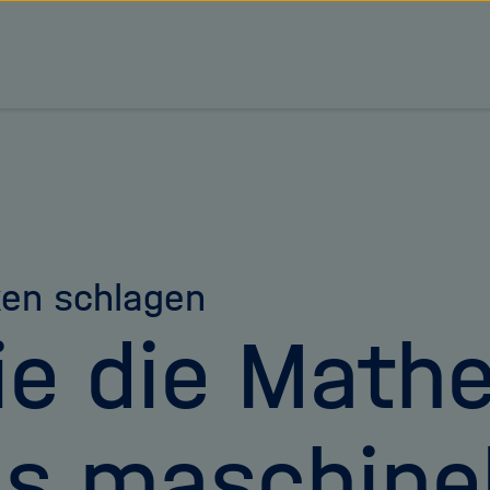
tz Forschungsgemeinschaft
en schlagen
e die Math
s maschinel