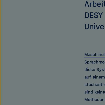
Arbei
DESY 
Unive
Maschinel
Sprachmod
diese Sys
auf einem
stochasti
sind kein
Methoden,