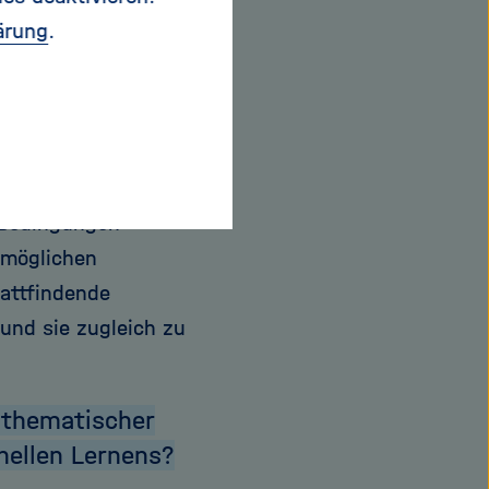
ärung
.
die Konferenz
en?
renz mit einigen der
 Bedingungen
 möglichen
attfindende
 und sie zugleich zu
athematischer
nellen Lernens?