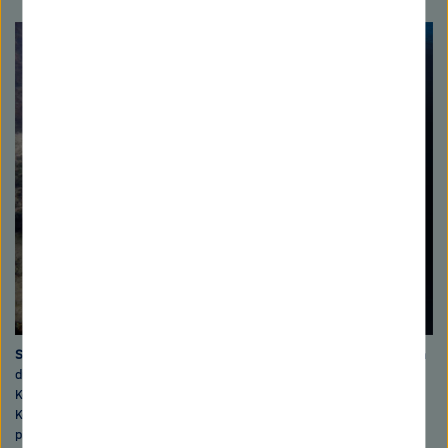
Sandabbau begräbt Korallen
Das Bild links zeigt ein Riff, auf dem sich
durch Sandabbau aufgewirbeltes Sediment abgelagert und die
Korallen unter sich begraben hat. Zum Vergleich rechts ein intaktes
Korallenriff. Bild links: Christian Lieberum/GEOMAR; Bild rechts:
picture alliance/Borut Furlan