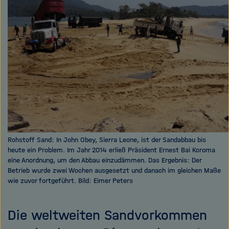
e
f
ß
n
e
e
n
n
/
s
c
h
l
i
e
ß
Rohstoff Sand: In John Obey, Sierra Leone, ist der Sandabbau bis
heute ein Problem. Im Jahr 2014 erließ Präsident Ernest Bai Koroma
e
eine Anordnung, um den Abbau einzudämmen. Das Ergebnis: Der
n
Betrieb wurde zwei Wochen ausgesetzt und danach im gleichen Maße
wie zuvor fortgeführt. Bild: Eimer Peters
Die weltweiten Sandvorkommen