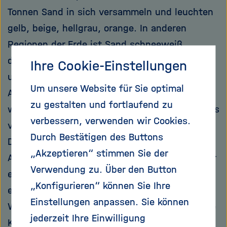
Tonnen Sand in sich versammeln und leuchten
gelb, beige, hellgrau, orange. In anderen
Regionen der Erde ist Sand schneeweiß,
dunkelgrau, gesprenkelt oder auch blutrot – in
Ihre Cookie-Einstellungen
unzähligen Farbschattierungen, die das bloße
Um unsere Website für Sie optimal
Auge kaum erfassen kann, je nachdem,
zu gestalten und fortlaufend zu
welches Gestein an der Entstehung des Sandes
verbessern, verwenden wir Cookies.
vor Tausenden von Jahren beteiligt war.
Durch Bestätigen des Buttons
Der Sand hat aber nicht nur ästhetische Reize:
„Akzeptieren“ stimmen Sie der
An den Küsten und am Grund der Ozeane ist er
Verwendung zu. Über den Button
ein Tummelplatz für Tausende Lebewesen. Und
„Konfigurieren“ können Sie Ihre
er dient als Bollwerk gegen die anbrandenden
Einstellungen anpassen. Sie können
Wellen, schwächt deren Wucht, schützt so die
jederzeit Ihre Einwilligung
Küstenbewohner. Doch genau dieses