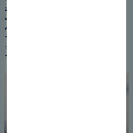
200.000 Probandinnen und Probanden über
viele Jahre hinweg immer wieder untersucht
werden. Auch Umweltfaktoren werden dabei
mit erhoben; so lässt sich ihr Einfluss auf die
menschliche Gesundheit auf viele Jahre
hinweg untersuchen.