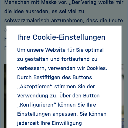
Menschen mit Maske vor. „Der Verlag wollte mir
die Idee ausreden, es sei viel zu
schwarzmalerisch anzunehmen, dass die Leute
auf der ganzen Welt mit Maske rumlaufen.
Ihre Cookie-Einstellungen
Heute bin ich froh, dass ich damals auf dieses
Foto bestanden habe.“
Um unsere Website für Sie optimal
zu gestalten und fortlaufend zu
verbessern, verwenden wir Cookies.
Durch Bestätigen des Buttons
„Akzeptieren“ stimmen Sie der
Verwendung zu. Über den Button
„Konfigurieren“ können Sie Ihre
Einstellungen anpassen. Sie können
jederzeit Ihre Einwilligung