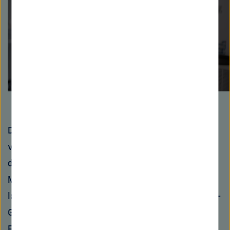
Play
Was genau ist der One Health-
Ansatz?
Die großen Veränderungen sind auch Thema
von Annette Peters: Die Epidemiologin leitet
das Institut für
Epidemiologie
bei Helmholtz
Munich und ist zugleich Spezialistin für große,
lang angelegte Bevölkerungsstudien. Die NAKO-
Gesundheitsstudie etwa entsteht unter ihrer
Führung – eine Studie, bei der mehr als