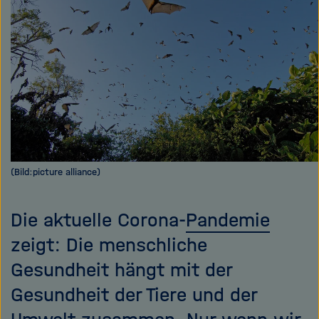
e
f
ß
n
e
e
n
n
/
s
c
h
l
i
(Bild:picture alliance)
e
ß
e
Die aktuelle Corona-
Pandemie
n
zeigt: Die menschliche
Gesundheit hängt mit der
Gesundheit der Tiere und der