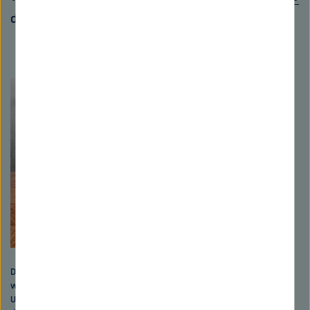
der Fall war.
Dieses
Inhaltskarusell
überspringen
Der größte Waldvernichter ist der Mensch: Gesunder Wald
wird umgewandelt in Nutzflächen für die Landwirtschaft.
Unser Konsum von Fleisch, Soja, Palmöl & Co. steht in