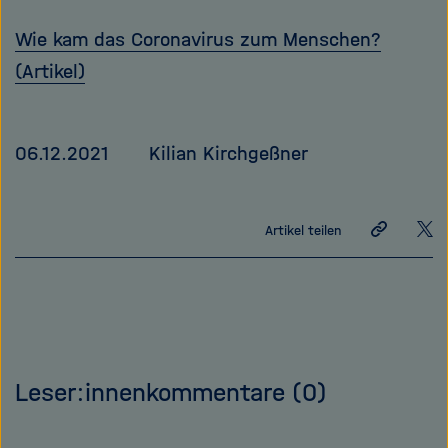
Wie kam das Coronavirus zum Menschen?
(Artikel)
06.12.2021
Kilian Kirchgeßner
Link
Auf
Artikel teilen
teilen
X
tei
Leser:innenkommentare
(0)