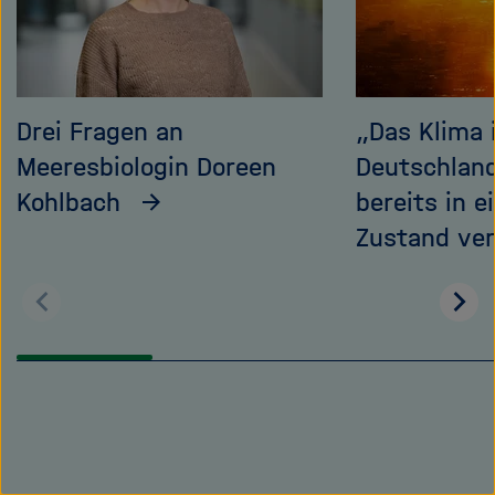
Drei Fragen an
„Das Klima 
Meeresbiologin Doreen
Deutschland
Kohlbach
bereits in 
Zustand ve
Zurück
Wei
blättern
blä