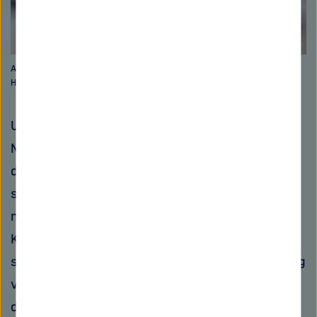
Annette Peters, Direktorin des Instituts für Epidemiologie bei
Helmholtz Munich. (Bild: Christian Kielmann)
Und je tiefer die Forscher in das Geflecht von
Neben- und Wechselwirkungen eintauchen,
desto mehr Zusammenhänge entdecken sie. Es
sei so, als vermesse man die Welt noch einmal
neu, sagt Annette Peters: „Bei unseren
Kohortenstudien sammeln wir Daten immer
sehr nah am Individuum. Jetzt zoomen wir weg
von der Person und schauen im Weitwinkel auf
den Gesamtzustand des Planeten. Wir