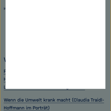
Infografik: Redaktion
Weitere Informationen
Podcast: Hier geht es zur Folge "Das
Helmholtz-Institut für One Health" mit Fabian
Leendertz und Moderator Holger Klein
Wenn die Umwelt krank macht (Claudia Traidl-
Hoffmann im Porträt)