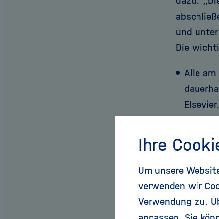
dazu: „Di
abschließ
und unter
Die wichti
Alle am
dauerha
Elsevier.
Alle Pu
Ihre Cooki
automat
Um unsere Website 
Angemes
verwenden wir Coo
Berechn
Verwendung zu. Übe
anpassen. Sie könn