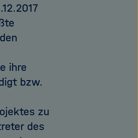
.12.2017
ßte
 den
e ihre
digt bzw.
ojektes zu
treter des