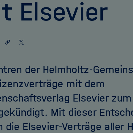
t Elsevier
Link
Auf
teilen
X
teilen
ntren der Helmholtz-Gemein
Lizenzverträge mit dem
nschaftsverlag Elsevier zu
gekündigt. Mit dieser Entsch
n die Elsevier-Verträge aller 