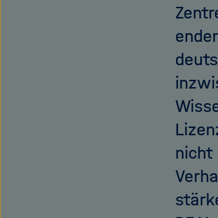
Zentr
enden
deuts
inzwi
Wisse
Lizen
nicht
Verha
stärk