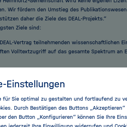
e Helmholtz-Gemeinschaft wird keine eigenen Lizenz
en. Wir fördern den Umstieg des Publikationswese
stützen daher die Ziele des DEAL-Projekts.“
gsten Ziele sind:
 DEAL-Vertrag teilnehmenden wissenschaftlichen E
ften Volltextzugriff auf das gesamte Spektrum an 
blikationen von Autoren aus deutschen Einrichtung
e-Einstellungen
isch Open-Access gestellt (CC-BY, inkl. Peer Revie
für Sie optimal zu gestalten und fortlaufend zu v
sene Bepreisung nach einem einfachen, zukunftsor
kies. Durch Bestätigen des Buttons „Akzeptieren“
ungsmodell, das sich am Publikationsaufkommen ori
r den Button „Konfigurieren“ können Sie Ihre Eins
en jederzeit Ihre Einwilligung widerrufen und Cook