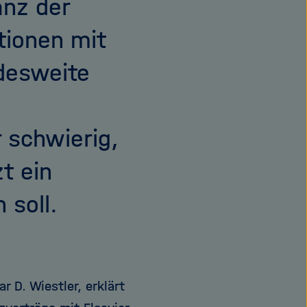
anz der
tionen mit
ndesweite
e
 schwierig,
t ein
 soll.
 D. Wiestler, erklärt