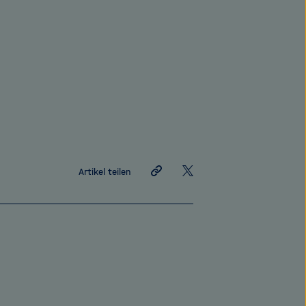
Link
Auf
Artikel teilen
teilen
X
teilen