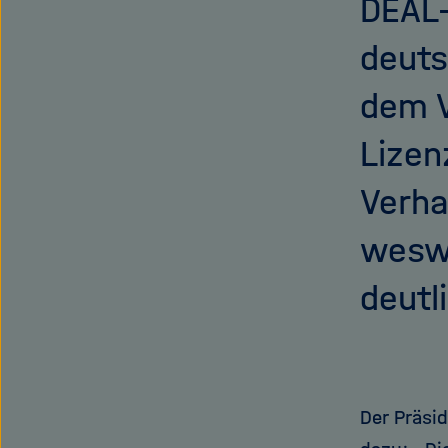
DEAL-
deuts
dem V
Lizen
Verha
weswe
deutl
Der Präsid