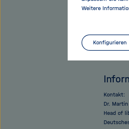
Dr. Martin
Weitere Informatio
Helmholtz-
Bedenken:
dass ein 
Bibliothe
Konfigurieren
und Wisse
mit den b
Infor
Kontakt:
Dr. Martin
Head of l
Deutsches