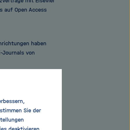
verträge mit Elsevier
ns auf Open Access
inrichtungen haben
E-Journals von
en werden
w).
erbessern,
ientierten
 stimmen Sie der
entiert.
tellungen
ies deaktivieren.