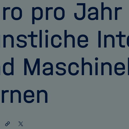
ro pro Jahr 
nstliche Int
d Maschinel
rnen
Link
Auf