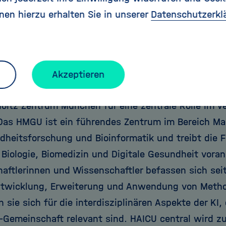
nen hierzu erhalten Sie in unserer
Datenschutzerkl
ntrale Einheit ist ab sofort am Helmholtz Zentru
und besteht aus mehreren Forschungsgruppen sowi
aftlichen Unterstützungsteam. „Die Münchner For
haben sich von Anfang an für den Aufbau von HAICU
Akzeptieren
istungen im Bereich angewandte KI und Maschinell
oltz Zentrum München für eine zentrale Rolle im V
 Das HMGU ist ein führendes Zentrum im Bereich Ma
dheitsforschung und Bioinformatik und treibt die 
 Biologie, Biomedizin und Digitale Gesundheit vora
aftlerinnen und Wissenschaftler befassen sich sei
ntwicklung, Erweiterung und Anwendung von Metho
 sie sich für die interdisziplinären Aspekte der KI,
-Gemeinschaft relevant sind. HAICU central wird z