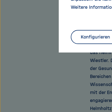
Weitere Informatio
HAICUs ze
verortet 
wissensch
Forscher 
Konfigurieren
Spitzenle
das Helmh
Wiestler.
der Gesun
Bereichen
Wissensch
mit der E
engagieren
Helmholtz