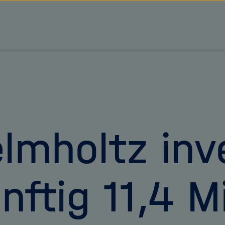
tz Forschungsgemeinschaft
lmholtz inv
nftig 11,4 M