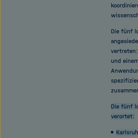
koordinie
wissensch
Die fünf 
angesiede
vertreten
und einem
Anwendung
spezifizi
zusammen
Die fünf 
verortet:
Karlsruh