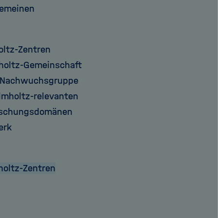
gemeinen
oltz-Zentren
mholtz-Gemeinschaft
en Nachwuchsgruppe
mholtz-relevanten
orschungsdomänen
erk
holtz-Zentren