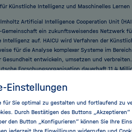
 für Künstliche Intelligenz und Maschinelles Lerne
lmholtz Artificial Intelligence Cooperation Unit (HA
-Gemeinschaft ein zukunftsweisendes Netzwerk f
 Intelligenz auf. HAICU wird Verfahren der Künstlic
weise für die Analyse komplexer Systeme im Bereich 
r Gesundheit entwickeln, umsetzen und verbreiten. 
utsche Forschungsorganisation dauerhaft 11,4 Millio
. HAICU wird aus einer international sichtbaren, ze
e-Einstellungen
und fünf weiteren Forschungsbereichs-spezifischen
-Zentren (HAICU local) bestehen. Die Auswahl der E
für Sie optimal zu gestalten und fortlaufend zu v
iges, internationales Panel in einem wettbewerbli
kies. Durch Bestätigen des Buttons „Akzeptieren“
aftsgeleiteten Auswahlverfahren getroffen.
r den Button „Konfigurieren“ können Sie Ihre Eins
en jederzeit Ihre Einwilligung widerrufen und Cook
tral geht ans Helmholtz Zentrum München