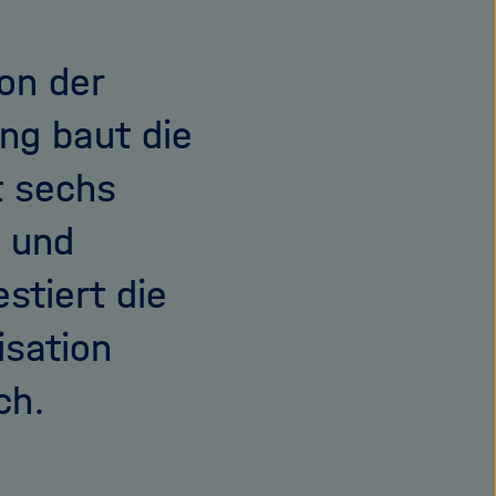
on der
ng baut die
t sechs
und
stiert die
isation
ch.