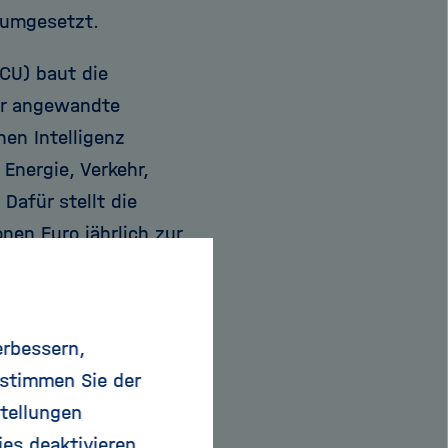
n umgesetzt.
ICU) baut die
ür angewandte
hen Intelligenz
Energie, Verkehr,
Dafür stellt die
nen Euro jährlich zur
ntralen Einheit (HAICU
 Einheiten an weiteren
inheiten hat ein
erbessern,
chen und
 stimmen Sie der
tellungen
ies deaktivieren.