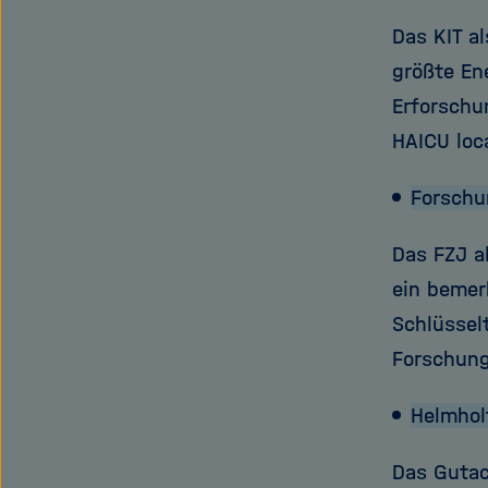
Das KIT a
größte En
Erforschu
HAICU loc
Forschu
Das FZJ a
ein bemer
Schlüssel
Forschung
Helmhol
Das Gutac