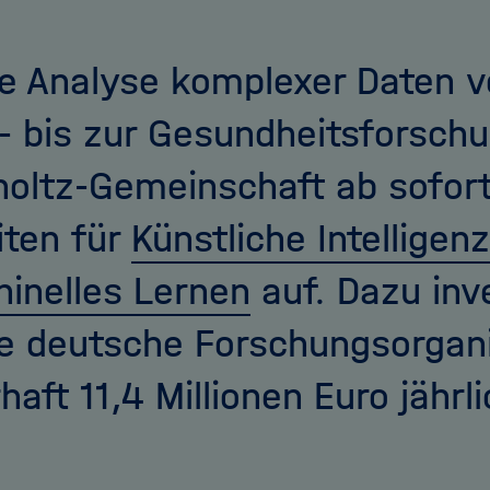
teilen
X
teilen
ie Analyse komplexer Daten v
- bis zur Gesundheitsforschu
oltz-Gemeinschaft ab sofor
iten für
Künstliche Intelligenz
inelles Lernen
auf. Dazu inve
e deutsche Forschungsorgan
haft 11,4 Millionen Euro jährli