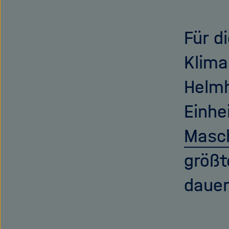
Für d
Klima
Helmh
Einhe
Masch
größt
dauer