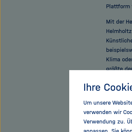
Plattform
Mit der He
Helmholtz
Künstliche
beispiels
Klima ode
größte de
Verfügung
Ihre Cooki
central) 
Helmholtz
Um unsere Website 
hochkarät
verwenden wir Coo
wissensch
Verwendung zu. Übe
anpassen. Sie könn
HAICU cen