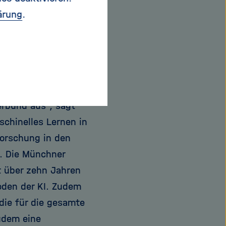
ärung
.
m München (HMGU)
e einem
scherinnen und
 eingesetzt.
es Lernen zeichnen
erbund aus“, sagt
schinelles Lernen in
Forschung in den
n. Die Münchner
t über zehn Jahren
den der KI. Zudem
 die für die gesamte
udem eine