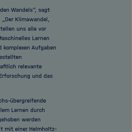
nden Wandels“, sagt
. „Der Klimawandel,
tellen uns alle vor
Maschinelles Lernen
d komplexen Aufgaben
estellten
ftlich relevante
 Erforschung und das
chs-übergreifende
llem Lernen durch
 gehoben werden
t mit einer Helmholtz-