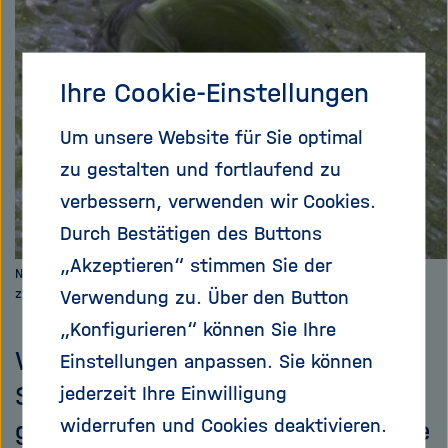
e
f
ß
n
e
e
n
n
Ihre Cookie-Einstellungen
/
s
Um unsere Website für Sie optimal
c
zu gestalten und fortlaufend zu
h
verbessern, verwenden wir Cookies.
l
i
Durch Bestätigen des Buttons
e
„Akzeptieren“ stimmen Sie der
ß
Natürliches Luftkissen: Feine Härchen halten eine Luftschicht
zwischen Blatt und Wasser.
Verwendung zu. Über den Button
e
n
„Konfigurieren“ können Sie Ihre
Wenn bestimmte
Einstellungen anpassen. Sie können
Schwimmpflanzen unter Wasser
jederzeit Ihre Einwilligung
widerrufen und Cookies deaktivieren.
getaucht werden, nehmen sie ihre