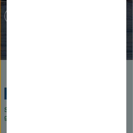
Karriere bei Helmholtz
Zu
Startseite
der
Helmholtz
Forschungsgem