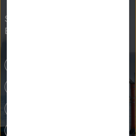
So neugierig wie wir?
Entdecken Sie mehr.
Helmholtz-Zentren
Unsere Forschung
Forschungsinfrastrukturen
Menschen bei Helmholtz