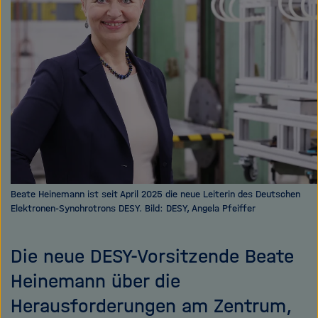
e
f
ß
n
e
e
n
n
/
s
c
h
l
i
e
ß
Beate Heinemann ist seit April 2025 die neue Leiterin des Deutschen
Elektronen-Synchrotrons DESY. Bild: DESY, Angela Pfeiffer
e
n
Die neue DESY-Vorsitzende Beate
Heinemann über die
Herausforderungen am Zentrum,