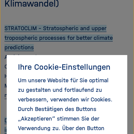
Klimawandel)
e
f
ß
n
e
e
n
n
STRATOCLIM - Stratospheric and upper
/
tropospheric processes for better climate
s
c
predictions
h
Activity Code: ENV.2013.6.1-2
l
Ihre Cookie-Einstellungen
Coordinator: Alfred-Wegener Institut
i
e
Helmholtz-Zentrum für Polar- und
Um unsere Website für Sie optimal
ß
Meeresforschung
e
zu gestalten und fortlaufend zu
mehr Informationen
n
verbessern, verwenden wir Cookies.
Durch Bestätigen des Buttons
„Akzeptieren“ stimmen Sie der
DACCIWA - Dynamics-aerosol-chemistry-cloud
Verwendung zu. Über den Button
interactions in West Africa