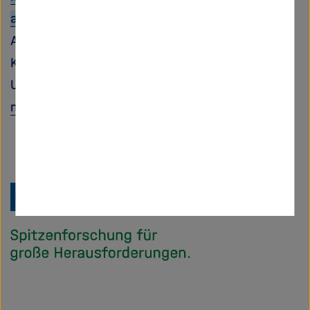
assessment and evaluation
Activity Code: ENV.2007.3.1.2.2.
Koordinator: Helmholtz-Zentrum für
Umweltforschung - UFZ
mehr Informationen
Zu
Startseite
der
Helmholtz
Forschungsgem