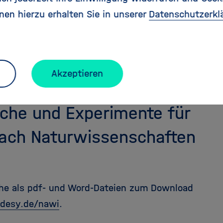
n beim JuLab unter
"Material zum 'Tag der kleinen 
nen hierzu erhalten Sie in unserer
Datenschutzerkl
tage"
)
hysik, Chemie, Biologie
e: Kita und Primarstufe, Kinder und Eltern
Anne Fuchs-Döll,
Schülerlabor JuLab
.
Akzeptieren
che und Experimente für
ach Naturwissenschaften
he als pdf- und Word-Dateien zum Download
desy.de/nawi
.