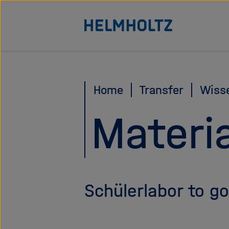
Direkt
Zu Startseite der Helmhol
zum
Seiteninhalt
springen
Home
Transfer
Wiss
Materia
Schülerlabor to go