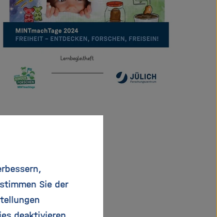
ßer Wirkung" (2019)
gung" (2018)
 (2017)
erbessern,
se und Co. (2016)
 stimmen Sie der
 für
tellungen
e andere Materialien
ies deaktivieren.