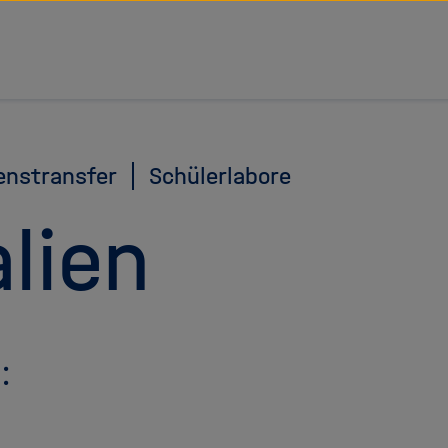
tz Forschungsgemeinschaft
enstransfer
Schülerlabore
lien
: