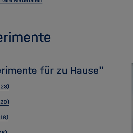
itere Materialien
erimente
rimente für zu Hause"
023)
020)
018)
15)