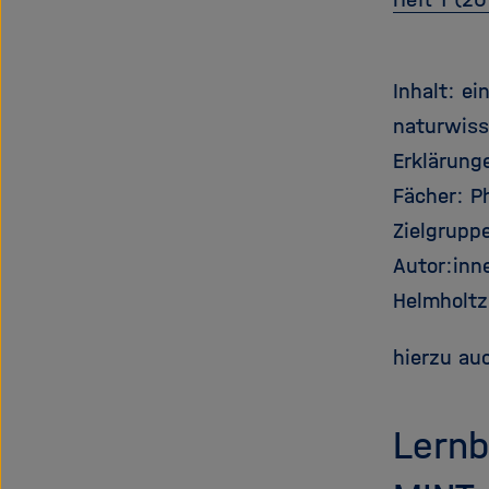
Inhalt: e
naturwiss
Erklärung
Fächer: P
Zielgrupp
Autor:inne
Helmholtz
hierzu au
Lernb