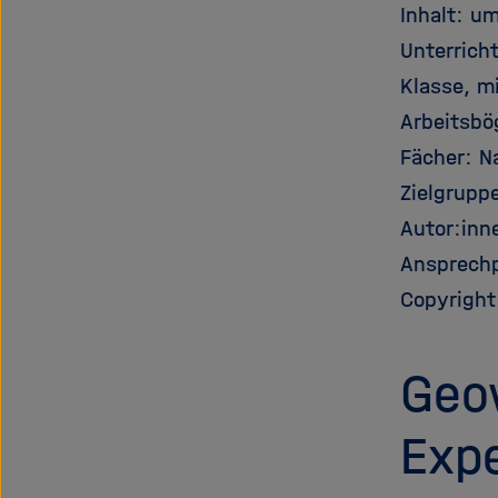
Inhalt: u
Unterrich
Klasse, m
Arbeitsbö
Fächer: N
Zielgruppe
Autor:inn
Ansprech
Copyright
Geo
Exp