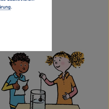
Forscher /
ärung
.