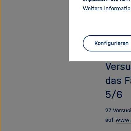
findet ma
Weitere Informatio
MINTmach
Fächer: P
Zielgrupp
Autorin: 
Konfigurieren
Versu
das F
5/6
27 Versuc
auf
www.