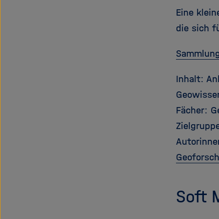
Eine klei
die sich 
Sammlung
Inhalt: A
Geowisse
Fächer: G
Zielgrupp
Autorinne
Geoforsc
Soft 