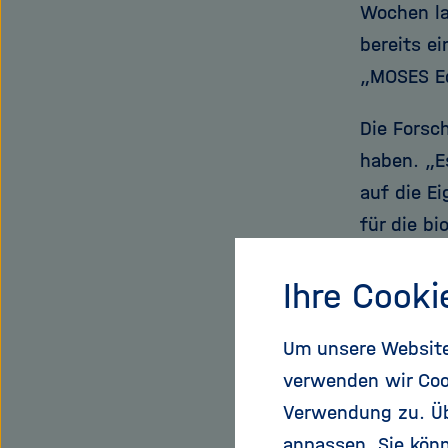
Wochen la
bereits ei
„MOSES Ed
Die Forsc
haben. „E
auf die E
für die b
sind“, er
Ihre Cooki
Forschung
beispiels
Um unsere Website 
organisch
verwenden wir Coo
des Ozean
Verwendung zu. Übe
Klima. Ab
anpassen. Sie könn