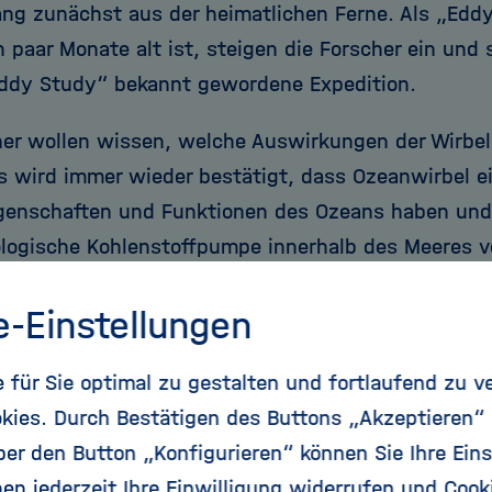
ng zunächst aus der heimatlichen Ferne. Als „Eddy
n paar Monate alt ist, steigen die Forscher ein und 
dy Study“ bekannt gewordene Expedition.
her wollen wissen, welche Auswirkungen der Wirbe
s wird immer wieder bestätigt, dass Ozeanwirbel ei
igenschaften und Funktionen des Ozeans haben und
iologische Kohlenstoffpumpe innerhalb des Meeres 
klärt Arne Körtzinger vom GEOMAR, Fahrtleiter an Bo
e-Einstellungen
sschiffes Meteor und Koordinator der Expedition. D
weise dafür, dass abgestorbenes Phytoplankton als 
für Sie optimal zu gestalten und fortlaufend zu v
en Kohlenstoff schneller als sonst von den oberen i
kies. Durch Bestätigen des Buttons „Akzeptieren“
s sinkt – die Wirbel haben dadurch also einen direk
r den Button „Konfigurieren“ können Sie Ihre Eins
er an der Komplexität der unterschiedlichen gekop
en jederzeit Ihre Einwilligung widerrufen und Cook