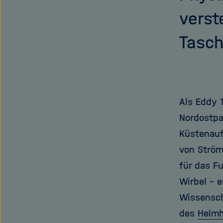
verst
Tasch
Als Eddy 
Nordostpa
Küstenauf
von Ström
für das F
Wirbel – 
Wissensch
des
Helmh