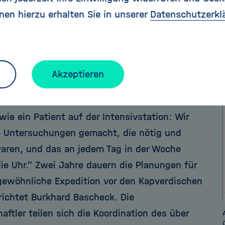
sei noch zu wenig geforscht worden, und genau da
nen hierzu erhalten Sie in unserer
Datenschutzerkl
er die Forscher in den nächsten Monaten und Jahre
 an die Expedition werden die Daten aufgearbeitet
 zueinander gesetzt“, sagt Burkard Baschek vom H
Akzeptieren
n uns für vier Wochen von der Dynamik
ssen“, erzählt Arne Körtzinger. „Der Wirbel war
ie ein Patient auf der Intensivstation: Wir
e Untersuchungen gemacht, die nötig und
aren, und das an jedem Tag in der Woche
ie Uhr.“ Zwei Jahre dauern die Planungen für
gewöhnliche Expedition vor den Kapverdischen
erichtet Burkhard Bascheck. Die
ftler teilen sich die Koordination des über