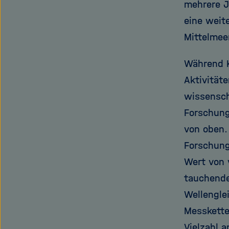
mehrere J
eine weit
Mittelmeer
Während K
Aktivität
wissenscha
Forschung
von oben.
Forschung
Wert von 
tauchende
Wellengle
Messkette
Vielzahl 