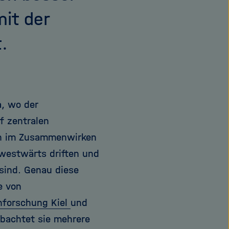
it der
.
a, wo der
f zentralen
ich im Zusammenwirken
westwärts driften und
sind. Genau diese
e von
nforschung Kiel
und
obachtet sie mehrere