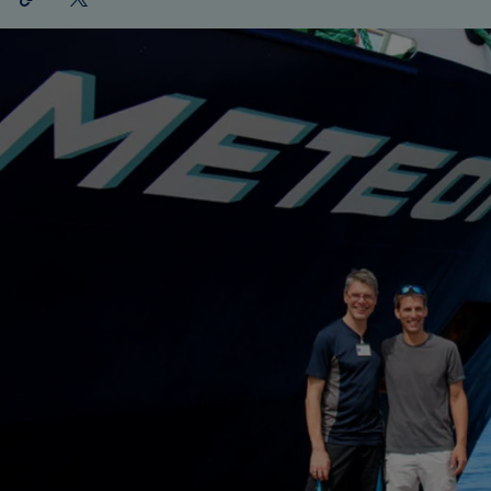
teilen
X
teilen