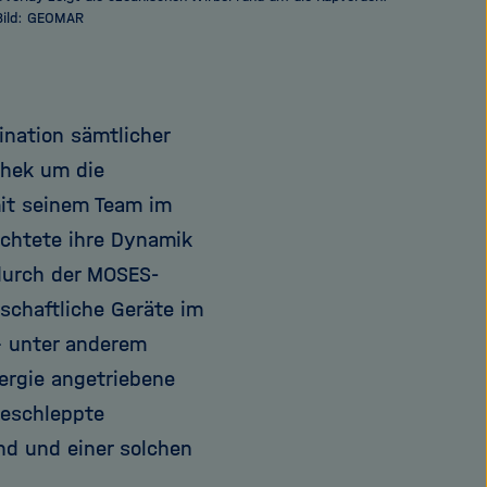
Bild: GEOMAR
ination sämtlicher
chek um die
mit seinem Team im
chtete ihre Dynamik
durch der MOSES-
schaftliche Geräte im
– unter anderem
ergie angetriebene
geschleppte
nd und einer solchen