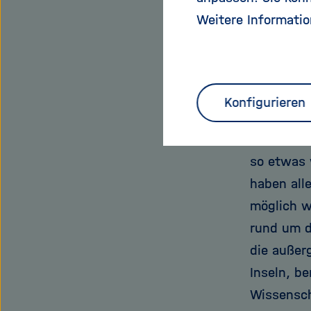
Prozesse 
Weitere Informatio
Aspekt, d
Anschluss
Beziehung
Konfigurieren
„Wir habe
treiben la
so etwas w
haben all
möglich w
rund um d
die außer
Inseln, b
Wissenscha