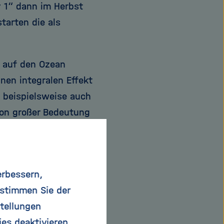
 1“ dann im Herbst
starten die als
l auf den Ozean
nen integralen Effekt
 beispielsweise auch
von großer Bedeutung
rd des
ie Wirbel sorgen
Transportmittel für
erbessern,
n tiefere Schichten
 stimmen Sie der
ten Einfluss auf das
tellungen
pelten Phänomene und
ies deaktivieren.