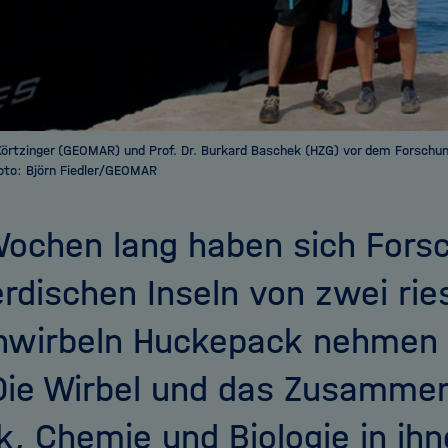
 Körtzinger (GEOMAR) und Prof. Dr. Burkard Baschek (HZG) vor dem Forsch
oto: Björn Fiedler/GEOMAR
Wochen lang haben sich Fors
rdischen Inseln von zwei rie
wirbeln Huckepack nehmen l
 Die Wirbel und das Zusamme
k, Chemie und Biologie in ih