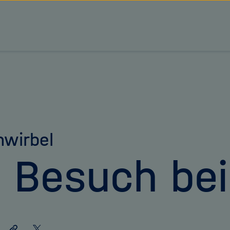
tz Forschungsgemeinschaft
wirbel
 Besuch be
Link
Auf