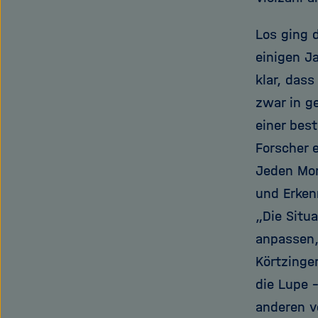
Los ging 
einigen J
klar, dass
zwar in g
einer bes
Forscher 
Jeden Mor
und Erken
„Die Situ
anpassen,
Körtzinge
die Lupe 
anderen v