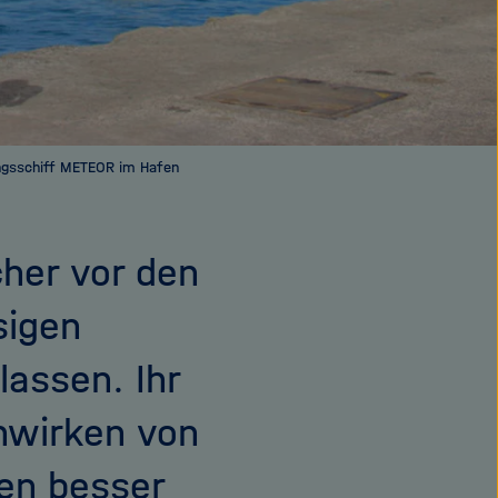
ungsschiff METEOR im Hafen
cher vor den
sigen
assen. Ihr
nwirken von
nen besser