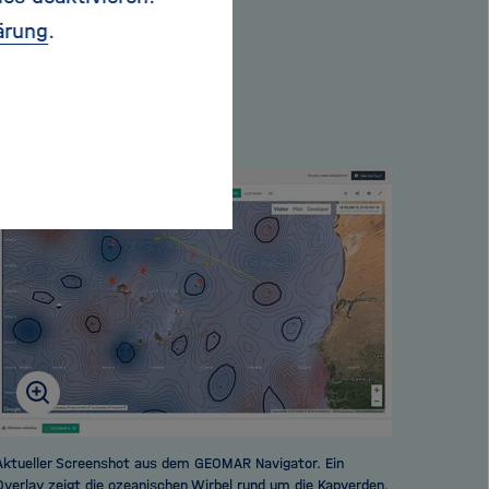
s sei der spannende
ärung
.
n erwartet. „Im
, ausgewertet und in
ZG.
Aktueller Screenshot aus dem GEOMAR Navigator. Ein
Overlay zeigt die ozeanischen Wirbel rund um die Kapverden.