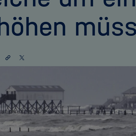
rhöhen müs
Link
Auf
teilen
X
teilen