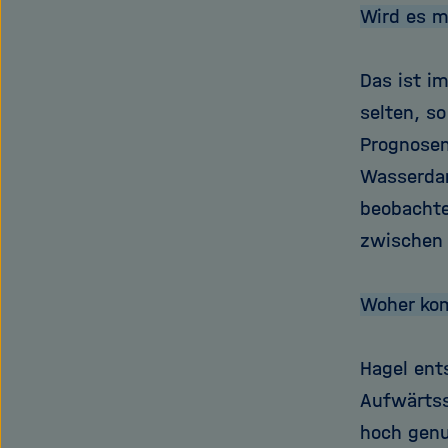
Wird es m
Das ist i
selten, s
Prognosen
Wasserdamp
beobachte
zwischen
Woher ko
Hagel ent
Aufwärtss
hoch genu