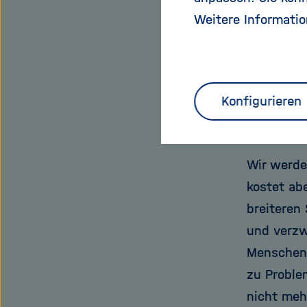
zu rechnen
Weitere Informatio
Region wi
anderswo 
Welche Au
Konfigurieren
Temperat
Wir werde
kostet ab
breiteren
und verzw
Menschen 
zu Proble
nicht meh