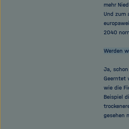
mehr Nied
Und zum a
europawei
2040 norm
Werden wi
Ja, schon
Geerntet 
wie die F
Beispiel 
trockener
gesehen n