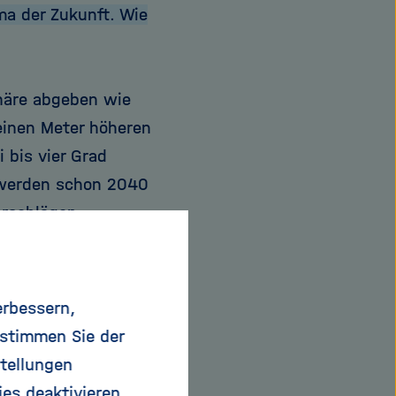
ma der Zukunft. Wie
phäre abgeben wie
einen Meter höheren
 bis vier Grad
 werden schon 2040
erschlägen.
erbessern,
 mehr Wind gibt. In
 stimmen Sie der
gt, wird es Probleme
tellungen
 mehr Steigungsregen
ies deaktivieren.