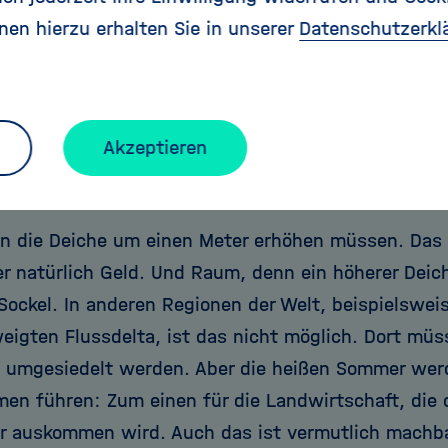
. Von den großen Alpengletschern wird nicht viel üb
nen hierzu erhalten Sie in unserer
Datenschutzerkl
e Brandenburg, wo es schon heute im Sommer trock
in Deutschland, wird es dann noch extremer.
swirkungen haben denn der steigende Meeresspieg
Akzeptieren
uren?
n die Deiche um einen Meter erhöhen müssen. Das i
er natürlich Geld. Und Raum, denn ein höherer Deic
 Sockel. In anderen Regionen der Welt, beispielswei
eigten Flussdelta, ist das nicht möglich. Dort müs
umgesiedelt werden. Aber die heißen Sommer wer
men führen: Zum einen für die Landwirtschaft, di
r auskommen wird. Auch das ist vermutlich machba