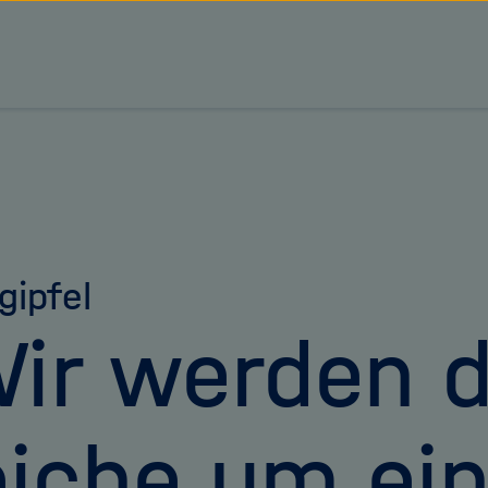
tz Forschungsgemeinschaft
gipfel
ir werden d
iche um ei