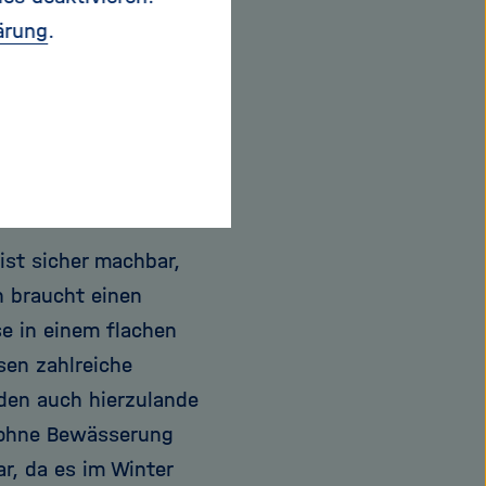
rig bleiben. In einer
ärung
.
ener ist als
el und höhere
st sicher machbar,
h braucht einen
se in einem flachen
sen zahlreiche
den auch hierzulande
e ohne Bewässerung
r, da es im Winter