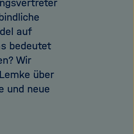
ngsvertreter
bindliche
del auf
s bedeutet
en? Wir
 Lemke über
e und neue