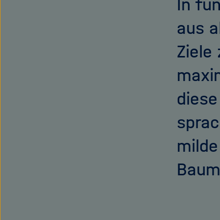
In fü
aus a
Ziele
maxim
diese
sprac
milde
Bauma