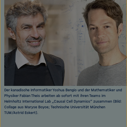
e
f
teilen
ß
n
e
e
n
n
/
s
c
h
l
i
e
ß
e
Der kanadische Informatiker Yoshua Bengio und der Mathematiker und
n
Physiker Fabian Theis arbeiten ab sofort mit ihren Teams im
Helmholtz International Lab „Causal Cell Dynamics“ zusammen (Bild:
Collage aus Maryse Boyce; Technische Universität München
TUM/Astrid Eckert).