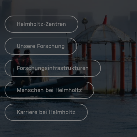
Helmholtz-Zentren
Unsere Forschung
Forschungsinfrastrukturen
Menschen bei Helmholtz
Karriere bei Helmholtz