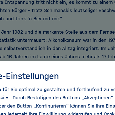
fte Entspannung tritt nicht ein, es kommt zu einem
hten Bürger – trotz Schimanskis leutseliger Besc
ich und trink ’n Bier mit mir.“
s Jahr 1982 und die markante Stelle aus dem Fernse
tatistik untermauert: Alkoholkonsum war in den 19
 selbstverständlich in den Alltag integriert. Im Ja
ab 16 Jahren im Laufe eines Jahres mehr als 17 Lite
r die Hälfte aus Bier stammte – 194 Liter, die wohl
mmissar Schimanski erreicht haben dürfte. Seither
e-Einstellungen
g: Insgesamt trank jeder Deutsche im Jahr 2014 noch
für Sie optimal zu gestalten und fortlaufend zu v
19 Liter hiervon stammten aus Bier.
kies. Durch Bestätigen des Buttons „Akzeptieren“
 heute erst wieder auf dem Stand der 1960er-Jahre.
r den Button „Konfigurieren“ können Sie Ihre Eins
en jederzeit Ihre Einwilligung widerrufen und Cook