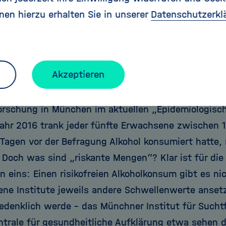
 zur Entwarnung also? „Nein“, meint Ute Mons, di
nen hierzu erhalten Sie in unserer
Datenschutzerkl
chungszentrum in Heidelberg (DKFZ)
die Stabsstell
d eine der Autorinnen des jüngst erschienenen
Alkoh
r Statistik weiter zurück, sieht man, dass wir heut
Akzeptieren
 1960er-Jahre sind.“ Tatsächlich wird in Deutschla
ohol getrunken. So stellten Wissenschaftler des Ins
orschung in München im aktuellen „Epidemiologisc
Jahr 2016 trank jeder fünfte Erwachsene zwischen 
 Tagen vor der Befragung Alkohol konsumiert hatte,
s. Doch was sind „riskante Mengen“? Klar ist für di
n eins: Einen risikofreien Alkoholkonsum gibt es n
ene Institute jeweils andere Schwellenwerte anset
denklich werde – das Münchner Institut für Sucht
trale für gesundheitliche Aufklärung
etwa sehen d