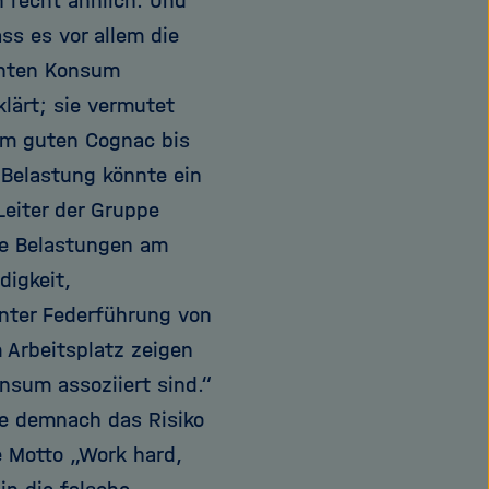
 recht ähnlich. Und
ss es vor allem die
kanten Konsum
lärt; sie vermutet
vom guten Cognac bis
 Belastung könnte ein
Leiter der Gruppe
ie Belastungen am
igkeit,
nter Federführung von
 Arbeitsplatz zeigen
nsum assoziiert sind.“
ge demnach das Risiko
e Motto „Work hard,