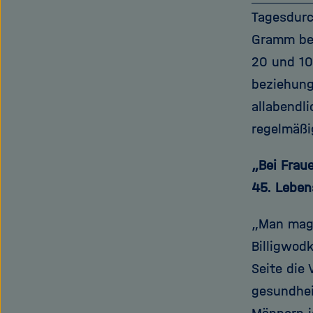
Tagesdurc
Gramm be
20 und 10
beziehungs
allabendl
regelmäßi
„Bei Frau
45. Leben
„Man mag 
Billigwod
Seite die
gesundhei