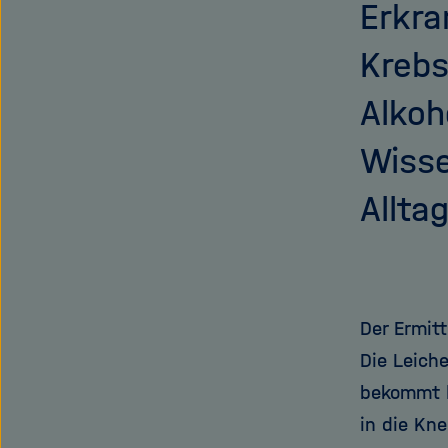
Erkra
Krebs
Alkoh
Wisse
Allta
Der Ermit
Die Leich
bekommt l
in die Kn