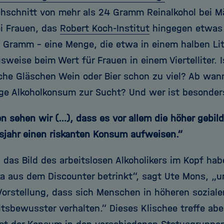
hschnitt von mehr als 24 Gramm Reinalkohol bei 
i Frauen, das
Robert Koch-Institut
hingegen etwas 
 Gramm – eine Menge, die etwa in einem halben Lite
weise beim Wert für Frauen in einem Viertelliter. I
iche Gläschen Wein oder Bier schon zu viel? Ab wan
ge Alkoholkonsum zur Sucht? Und wer ist besonder
en sehen wir (…), dass es vor allem die höher gebil
sjahr einen riskanten Konsum aufweisen.“
das Bild des arbeitslosen Alkoholikers im Kopf habe
ka aus dem Discounter betrinkt“, sagt Ute Mons, „u
 Vorstellung, dass sich Menschen in höheren sozial
tsbewusster verhalten.“ Dieses Klischee treffe aber