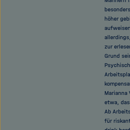
Männern i
besonders
höher geb
aufweisen
allerding
zur erles
Grund sein
Psychisc
Arbeitspl
kompensat
Marianna 
etwa, das
Ab Arbeit
für riska