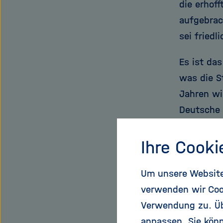
die erhof
aufgebrac
sei friedl
Es ist da
was die S
Jahren wie
Deutsche 
wovon übe
Fernsehko
Ihre Cooki
rückläufi
Um unsere Website 
Alkohol, 1
verwenden wir Coo
„Wir sind
Verwendung zu. Übe
anpassen. Sie könn