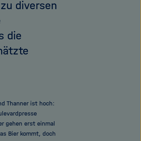
 zu diversen
e
s die
hätzte
d Thanner ist hoch:
ulevardpresse
r gehen erst einmal
Das Bier kommt, doch