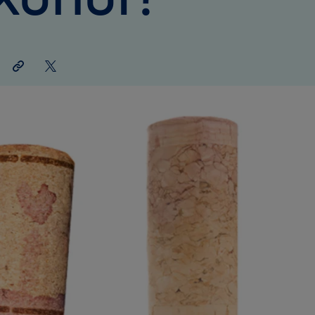
Link
Auf
teilen
X
teilen