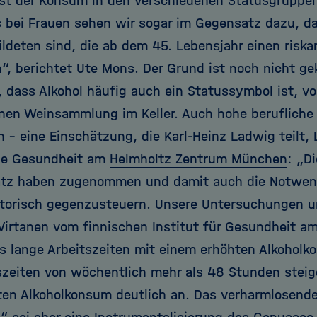
st der Konsum in den verschiedenen Statusgruppen
 bei Frauen sehen wir sogar im Gegensatz dazu, da
ildeten sind, die ab dem 45. Lebensjahr einen ris
“, berichtet Ute Mons. Der Grund ist noch nicht gek
s, dass Alkohol häufig auch ein Statussymbol ist, 
enen Weinsammlung im Keller. Auch hohe berufliche
 – eine Einschätzung, die Karl-Heinz Ladwig teilt, 
he Gesundheit am
Helmholtz Zentrum München
: „D
atz haben zugenommen und damit auch die Notwend
orisch gegenzusteuern. Unsere Untersuchungen u
Virtanen vom finnischen Institut für Gesundheit am
s lange Arbeitszeiten mit einem erhöhten Alkoholko
szeiten von wöchentlich mehr als 48 Stunden stei
nten Alkoholkonsum deutlich an. Das verharmlosend