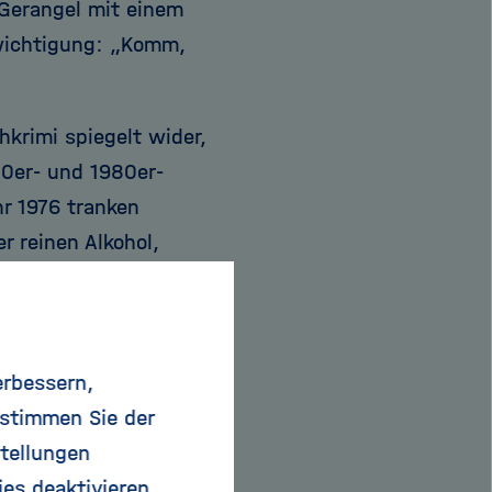
 Gerangel mit einem
hwichtigung: „Komm,
hkrimi spiegelt wider,
70er- und 1980er-
hr 1976 tranken
r reinen Alkohol,
 auch
 ist der Alkoholkonsum
 elf Liter reinen
erbessern,
 stimmen Sie der
“
tellungen
ies deaktivieren.