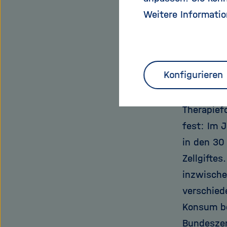
Ein Grund
Weitere Informatio
Krebsfors
leitet un
man in de
Konfigurieren
Stand der
Menge Alk
Therapief
fest: Im 
in den 30
Zellgifte
inzwische
verschied
Konsum be
Bundeszen