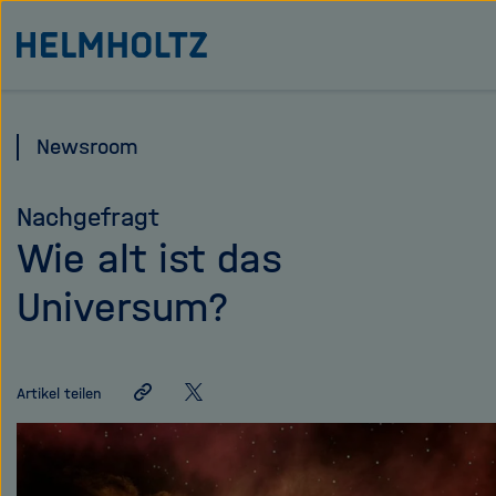
Direkt
Zu Startseite der Helmholtz Forschungsgemeinschaft
zum
Seiteninhalt
springen
Newsroom
Nachgefragt
Wie alt ist das
Universum?
Link
Auf
Artikel teilen
teilen
X
teilen