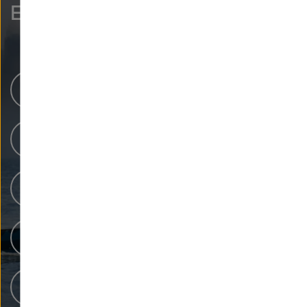
Entdecken Sie mehr.
Helmholtz-Zentren
Unsere Forschung
Forschungsinfrastrukturen
Menschen bei Helmholtz
Karriere bei Helmholtz