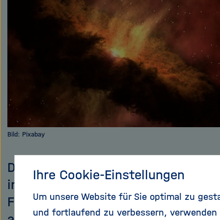
Bild: Pixabay
Der Blick ins All ist auch ein Blick
Ihre Cookie-Einstellungen
in die Vergangenheit. So können
Um unsere Website für Sie optimal zu gest
Forscher das Alter des Weltraums
und fortlaufend zu verbessern, verwenden 
abschätzen.