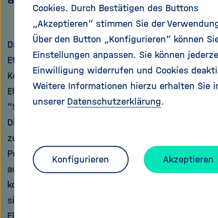
Cookies. Durch Bestätigen des Buttons
„Akzeptieren“ stimmen Sie der Verwendung
Über den Button „Konfigurieren“ können Sie
Das Universum ist fast 14 Milliarden Jahre alt.
Einstellungen anpassen. Sie können jederze
Etwa eine Sekunde nach dem Urknall war der
Einwilligung widerrufen und Cookies deakti
Kosmos schon mit Protonen, Neutronen und
Weitere Informationen hierzu erhalten Sie i
Elektronen gefüllt. Sie befanden sich in einem
unserer
Datenschutzerklärung
.
"See" aus Photonen, den Strahlungsteilchen.
Diese energiereiche Strahlung verhinderte
zunächst, dass sich Wasserstoffatome aus
Proton und Elektron oder schwerere Atomkerne
Konfigurieren
Akzeptieren
aus mehreren Protonen und Neutronen bilden
konnten. Erst in den nächsten Minuten bildeten
sich die Atomkerne der beiden leichteren
Elemente Helium (zwei Protonen) und Lithium