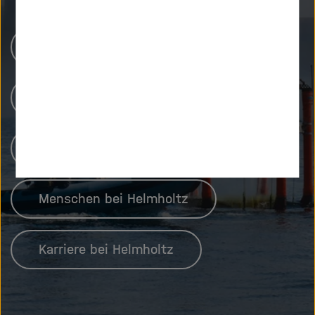
Helmholtz-Zentren
Unsere Forschung
Forschungsinfrastrukturen
Menschen bei Helmholtz
Karriere bei Helmholtz