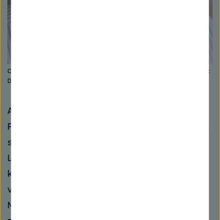
Christian Gritzner von der Deutschen Raumfahrtagentur im DLR. Bild:
DLR
Auch den Jupiter-Mond Europa nehmen die
Forscher ins Visier. Sie wollen wissen, wie dick
seine Eisdecke ist. Außerdem halten sie nach
Landeplätzen Ausschau und bereiten damit
künftige Missionen vor. Wie zum Beispiel die
von der US-Amerikanischen Raumfahrtagentur
NASA geplanten Mission Europa Clipper. Bis