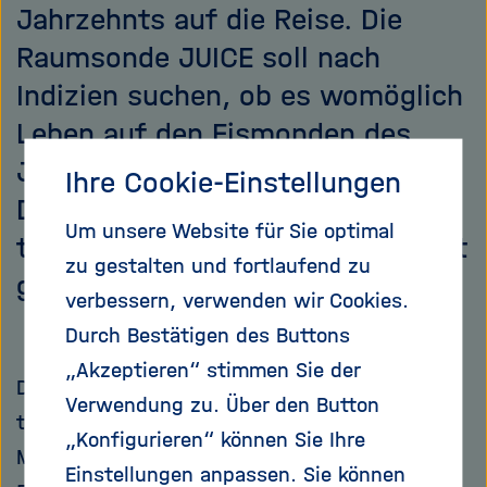
Jahrzehnts auf die Reise. Die
Raumsonde JUICE soll nach
Indizien suchen, ob es womöglich
Leben auf den Eismonden des
Jupiter gibt. Das ist denkbar.
Ihre Cookie-Einstellungen
Doch ob die Bedingungen
Um unsere Website für Sie optimal
tatsächlich passen, ist noch nicht
zu gestalten und fortlaufend zu
geklärt.
verbessern, verwenden wir Cookies.
Durch Bestätigen des Buttons
„Akzeptieren“ stimmen Sie der
Der Weg zum Jupiter ist weit. Im Schnitt
Verwendung zu. Über den Button
trennen Erde und den Gasplaneten rund 780
„Konfigurieren“ können Sie Ihre
Millionen Kilometer. Erst im Juli 2031 wird die
Einstellungen anpassen. Sie können