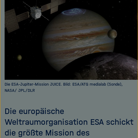
e
f
ß
n
e
e
n
n
/
s
c
h
l
i
e
ß
Die ESA-Jupiter-Mission JUICE. Bild: ESA/ATG medialab (Sonde),
NASA/ JPL/DLR
e
n
Die europäische
Weltraumorganisation ESA schickt
die größte Mission des