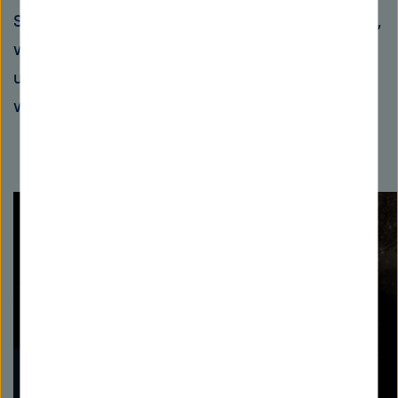
Sensation, die unser Weltbild verändern würde,
wenn in unserem Sonnensystem zweimal
unabhängig voneinander Leben entstanden
wäre.
Play
Juice’s odyssey of exploration