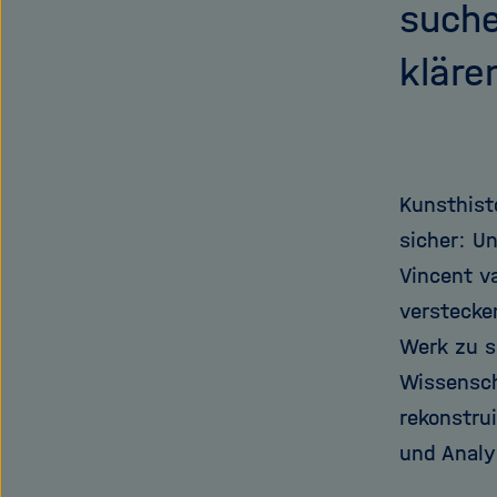
suche
kläre
Kunsthist
sicher: U
Vincent v
verstecke
Werk zu s
Wissensch
rekonstru
und Analy