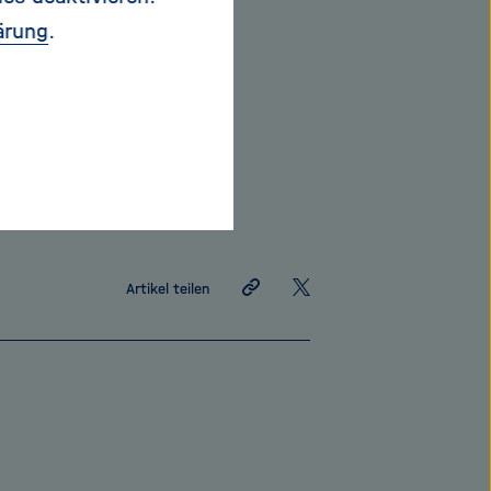
Frauenportrait
ärung
.
.
Link
Auf
Artikel teilen
teilen
X
teilen