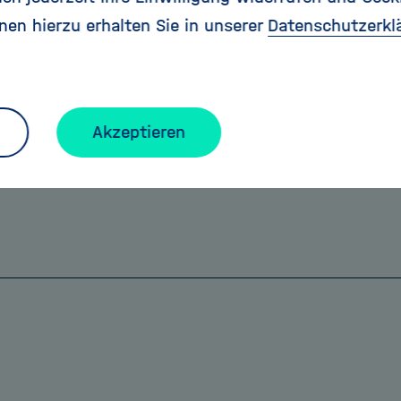
: Der Meister hatte auf der Leinwand zunächst ein 
nen hierzu erhalten Sie in unserer
Datenschutzerkl
 bevor er es mit seiner blühenden Wiese übermalte
aben von Nachgefragt!
Akzeptieren
Franziska Roeder