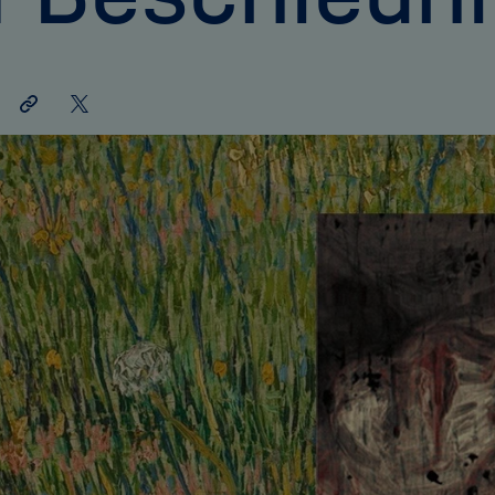
Link
Auf
teilen
X
teilen