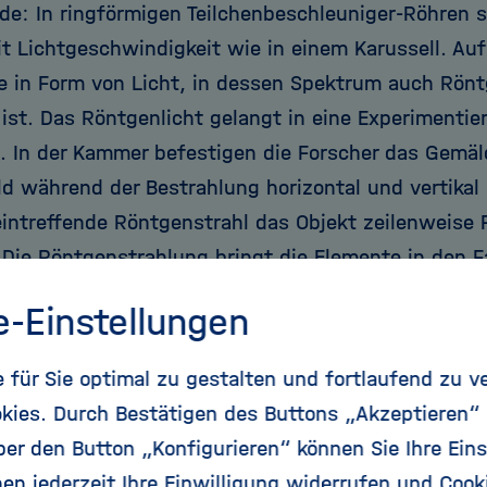
de: In ringförmigen Teilchenbeschleuniger-Röhren 
t Lichtgeschwindigkeit wie in einem Karussell. Auf
ie in Form von Licht, in dessen Spektrum auch Rön
 ist. Das Röntgenlicht gelangt in eine Experimenti
. In der Kammer befestigen die Forscher das Gemäld
ild während der Bestrahlung horizontal und vertika
eintreffende Röntgenstrahl das Objekt zeilenweise 
 Die Röntgenstrahlung bringt die Elemente in den
eren - dadurch lässt sich die chemische Zusammen
e-Einstellungen
e und der darunterliegenden Schichten bestimmen.
ispiel Quecksilber und Antimon, das in den Pigmen
für Sie optimal zu gestalten und fortlaufend zu v
b vorkommt, mit denen van Gogh gemalt hat.
kies. Durch Bestätigen des Buttons „Akzeptieren“
r den Button „Konfigurieren“ können Sie Ihre Eins
 Goghs Grasgrond übrigens kam tatsächlich ein wei
en jederzeit Ihre Einwilligung widerrufen und Cook