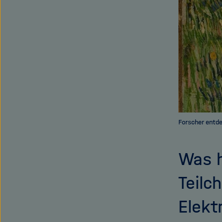
Forscher entde
Was h
Teilc
Elekt