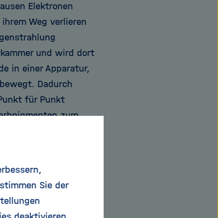
sausen Elektronen
 ihrem Weg verlieren
tgenstrahlung
erkammer und wird dort
e in einer Apparatur,
l bewegt. Dadurch
Punkt für Punkt
 Farbpigmenten zum
setzung der
 Die Forscher fanden
ten Zinnoberrot und
erbessern,
 stimmen Sie der
tellungen
teres Bild zum
ies deaktivieren.