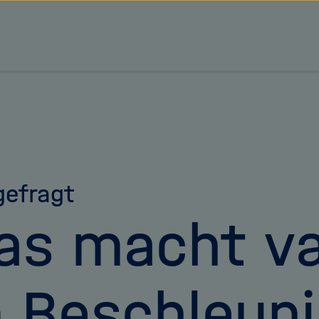
tz Forschungsgemeinschaft
efragt
as macht v
 Beschleuni