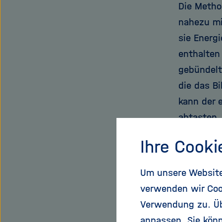
Die Metho
nahezu mi
sie Energ
enthalten
gebündelt
die das B
kann der 
abtasten.
Fluoreszi
Ihre Cooki
Oberfläch
so zum Be
Um unsere Website 
Neapelgel
verwenden wir Coo
Verwendung zu. Übe
Unter van
anpassen. Sie könn