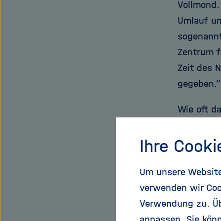
Vollmond.
Umlauf um
sogenannt
Zentrum f
Zeit des 
gegeben.“
Wie oft d
zwei und 
zu einer 
Ihre Cooki
und der M
Um unsere Website 
unbedeckt
verwenden wir Coo
totale So
Verwendung zu. Übe
Astronome
anpassen. Sie könn