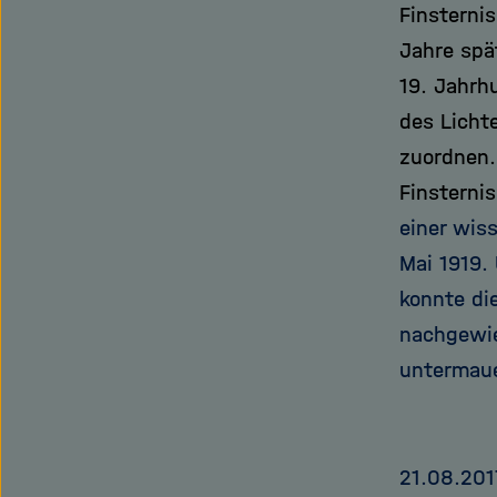
Finsterni
Jahre spä
19. Jahrh
des Licht
zuordnen.
Finsterni
einer wis
Mai 1919.
konnte di
nachgewie
untermaue
21.08.201