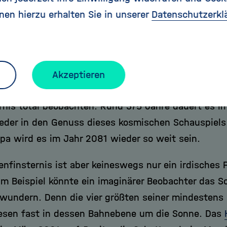
ro Jahr aber mindestens zwei Sonnenfinsternisse 
nen hierzu erhalten Sie in unserer
Datenschutzerkl
rfinsterungen dann so selten zu beobachten? Da de
lein ist, wird er durch das Sonnenlicht nur als klein
äche projiziert. Im günstigsten Fall hat dieser ein
 Kilometer. Da sich die Erde unter diesem Fleck h
Akzeptieren
les Kernschattenband auf ihrer Oberfläche. Nur in d
ernis total beobachten. Rund 375 Jahre dauert es im
eder in den Genuss dieses kosmischen Schauspiels
opa wird es im Jahr 2081 wieder so weit sein.
enfinsternis ist aber keineswegs nur ein irdische
um Beispiel könnte ein imaginärer Beobachter das S
ewundern. Denn die vier größten seiner mindesten
esen fast in dessen Bahnebene um die Sonne. Das