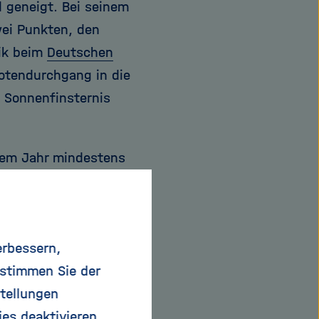
 geneigt. Bei seinem
ei Punkten, den
rik beim
Deutschen
notendurchgang in die
 Sonnenfinsternis
edem Jahr mindestens
mmer kommt es dabei
e der Erde sehr nahe
gleißender Ring
erbessern,
erner Sonne meist
 stimmen Sie der
talen kennen die
tellungen
le Finsternisse.
ies deaktivieren.