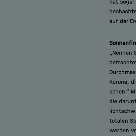
hat sogar
beobachte
auf der Er
Sonnenfin
„Nennen S
betrachte
Durchmess
Korona, d
sehen.“ Mi
die darun
lichtschw
totalen S
werden vo