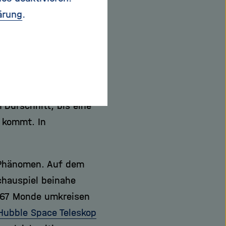
gibt, warum sind
ärung
.
r Mond im Vergleich
er Fleck auf die
en Durchmesser von
inwegdreht, entsteht
ieser Zone lässt sich
 Durschnitt, bis eine
 kommt. In
s Phänomen. Auf dem
chauspiel beinahe
s 67 Monde umkreisen
Hubble Space Teleskop