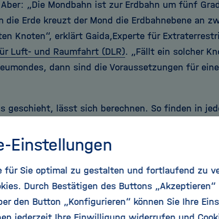
 Aber: „Die Mondbahn ist zur Erdbahn um fünf Grad
 die Erde kreuzt der Mond die Erdbahnebene an zw
en Knoten“, erklärt Gaida,
Experte für Extraterrest
ür Luft- und Raumfahrt (DLR)
.
„Fällt ein solcher K
Neumondes, dann sind die Voraussetzungen für eine
as geschieht, lässt sich berechnen. So finden in j
höchstens fünf Sonnenfinsternisse statt. Nicht i
totalen Bedeckung der Sonnenscheibe. „Ist die Sonn
e-Einstellungen
ond an einem fernen Punkt seiner Bahn, bleibt ein 
für Sie optimal zu gestalten und fortlaufend zu v
.“ Umgekehrt ereignen sich bei nahem Mond und f
kies. Durch Bestätigen des Buttons „Akzeptieren“
nnenfinsternisse. Außer diesen ringförmigen und to
r den Button „Konfigurieren“ können Sie Ihre Eins
n auch noch hybride (ringförmig-totale) und partiel
en jederzeit Ihre Einwilligung widerrufen und Cook