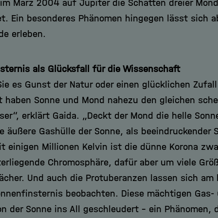
 im März 2004 auf Jupiter die Schatten dreier Mond
t. Ein besonderes Phänomen hingegen lässt sich ab
de erleben.
sternis als Glücksfall für die Wissenschaft
ie es Gunst der Natur oder einen glücklichen Zufall
t haben Sonne und Mond nahezu den gleichen sche
er“, erklärt Gaida. „Deckt der Mond die helle Sonne
ie äußere Gashülle der Sonne, als beeindruckender 
t einigen Millionen Kelvin ist die dünne Korona zwa
terliegende Chromosphäre, dafür aber um viele Gr
ächer. Und auch die Protuberanzen lassen sich am 
onnenfinsternis beobachten. Diese mächtigen Gas-
n der Sonne ins All geschleudert – ein Phänomen, d