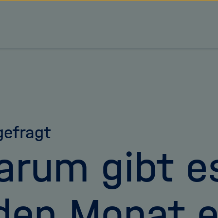
tz Forschungsgemeinschaft
efragt
rum gibt es
den Monat e