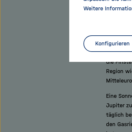
Wenn es p
Weitere Informatio
totale Ve
zur Erde k
Erdoberfl
knapp 300
Konfigurieren
ein schma
die Finst
Region wi
Mitteleur
Eine Sonn
Jupiter z
täglich b
den Gasri