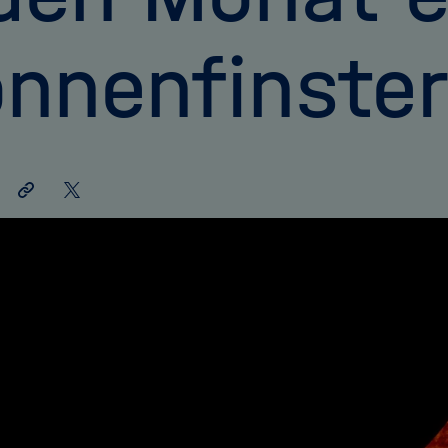
nnenfinster
Link
Auf
teilen
X
teilen