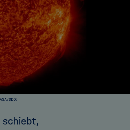
 NASA/SDO)
 schiebt,