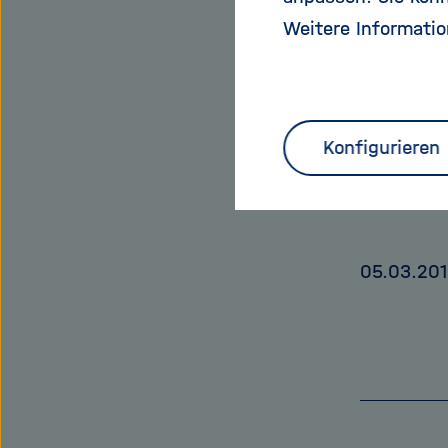
ausgesetz
Weitere Informatio
Denken än
ausgesetz
doch ansc
Konfigurieren
http://jun
05.03.20