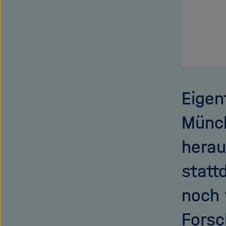
Eigen
Münch
herau
statt
noch 
Forsc