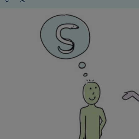
teilen
X
teilen