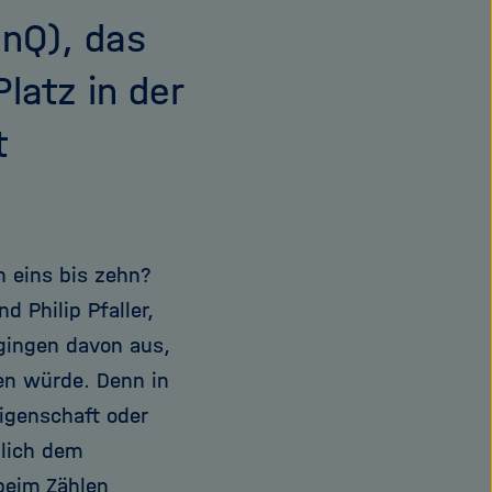
UnQ), das
latz in der
t
n eins bis zehn?
 Philip Pfaller,
gingen davon aus,
ten würde. Denn in
igenschaft oder
nlich dem
beim Zählen