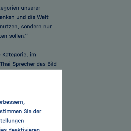
egorien unserer
denken und die Welt
nutzen, sondern nur
en sollen.“
e Kategorie, im
Thai-Sprecher das Bild
 die Sprecher des
f dem Tisch lagen,
e zwischen Chinesen
erswo doch von genau
erbessern,
ss und Pfaller fanden
 stimmen Sie der
achler, lebten aber
tellungen
 dem Deutschen
ies deaktivieren.