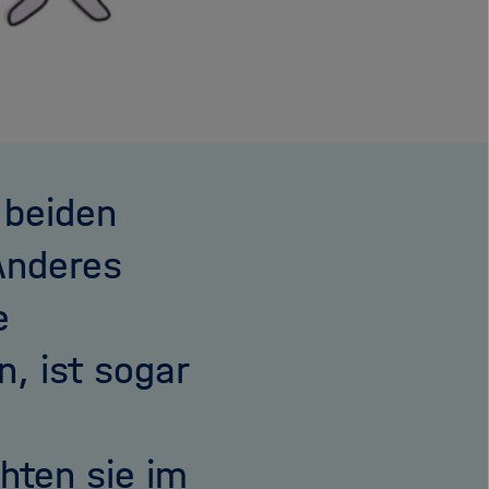
r beiden
Anderes
e
, ist sogar
hten sie im