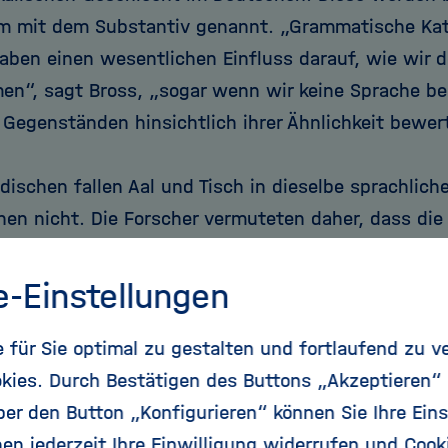
 mit dem Substantiv genannt. „Grammatische Kat
aben einen wesentlichen Einfluss darauf, wie wir 
n“, sagt Bross, „sogar wenn wir keine Sprache be
 Gegenständen hinsichtlich ihrer Ähnlichkeit bewert
dischen fallen Aal und Tisch in dieselbe sprachlich
hen nicht. Die Forscher vermuteten daher, dass die 
s und das eines Tisches ähnlicher finden würden als
hen. Als dann jedoch die Ergebnisse ihrer Studie au
e-Einstellungen
 beiden Linguisten verwirrt: keinerlei Unterschied
ändern. Dabei hatten Wissenschaftlerkollegen and
für Sie optimal zu gestalten und fortlaufend zu v
erichtet. Woher also die seltsame Abweichung? Bro
kies. Durch Bestätigen des Buttons „Akzeptieren“
raschende Antwort: Ihre Probanden waren Mutterspr
r den Button „Konfigurieren“ können Sie Ihre Eins
er Zeit in Deutschland. Je länger die Thai-Sprecher
en jederzeit Ihre Einwilligung widerrufen und Cook