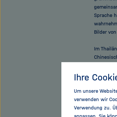
gemeinsam
Sprache h
wahrnehme
Bilder von
Im Thailän
Chinesisc
eines Aal
Chinesisc
Ihre Cooki
waren die
und Thail
Um unsere Website 
solchen b
verwenden wir Coo
eine über
Verwendung zu. Übe
seit kurz
anpassen. Sie könn