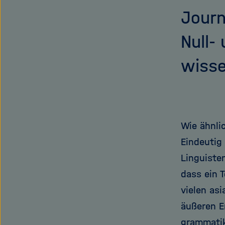
Journ
Null-
wisse
Wie ähnlic
Eindeutig 
Linguiste
dass ein 
vielen as
äußeren E
grammatik