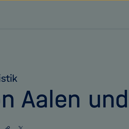
tz Forschungsgemeinschaft
istik
n Aalen und
Link
Auf