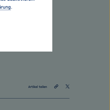
uttersprache. „Unser
ärung
.
deren Sprache
lusst unser Denken –
Link
Auf
Artikel teilen
teilen
X
teilen