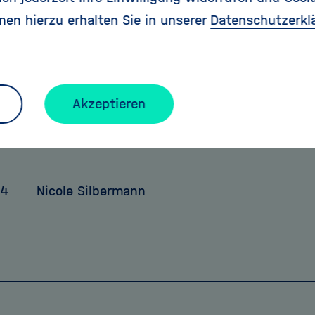
t waren, umso schwächer war der Einfluss ihrer M
nen hierzu erhalten Sie in unserer
Datenschutzerkl
dert sich offensichtlich rapide, wenn wir einer an
t sind“, sagt Bross. „Unsere Muttersprache beeinf
heinend nicht so stark wie häufig angenommen.“
Akzeptieren
q.info
14
Nicole Silbermann