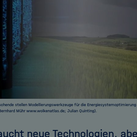
chende stellen Modellierungswerkzeuge für die Energiesystemoptimierung 
; Bernhard Mühr www.wolkenatlas.de; Julian Quinting).
aucht neue Technologien, abe