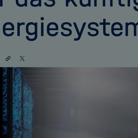
ergiesyste
Link
Auf
teilen
X
teilen