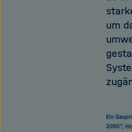
stark
um da
umwel
gesta
Syste
zugän
Ein Gespr
2050“, Hol