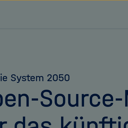
tz Forschungsgemeinschaft
ie System 2050
en-Source-
r das künfti