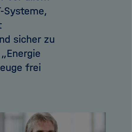
T-Systeme,
t
nd sicher zu
e „Energie
euge frei