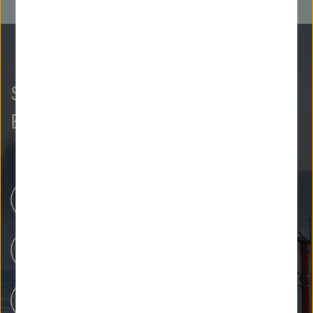
So neugierig wie wir?
Entdecken Sie mehr.
Helmholtz-Zentren
Unsere Forschung
Forschungsinfrastrukturen