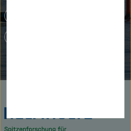
Menschen bei Helmholtz
Karriere bei Helmholtz
Zu
Startseite
der