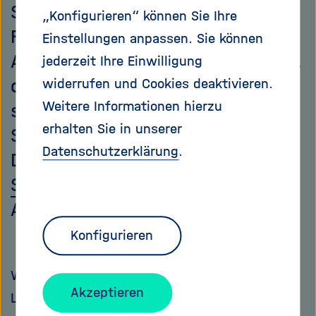
Sie sind seit jeher ein
„Konfigurieren“ können Sie Ihre
Faszinosum: schwarze Löcher.
Einstellungen anpassen. Sie können
Aber was ist dran an der Legende,
jederzeit Ihre Einwilligung
dass ein schwarzes Loch die Erde
widerrufen und Cookies deaktivieren.
Weitere Informationen hierzu
schlucken könnte? Volker
erhalten Sie in unserer
Schomerus, Quantenphysiker am
Datenschutzerklärung
.
Deutschen Elektronen-
Synchrotron
(DESY), kennt die
Antwort.
Konfigurieren
Wir unterscheiden zwei Typen schwarzer
Akzeptieren
Löcher, abhängig von ihrer Größe: Kleine