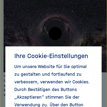
e
f
teilen
ß
n
e
e
n
n
/
s
c
h
l
i
Ihre Cookie-Einstellungen
e
ß
Um unsere Website für Sie optimal
e
zu gestalten und fortlaufend zu
Simulation eines nichtrotierenden schwarzen Lochs von zehn
n
Sonnenmassen, wie es aus einer Entfernung von 600 Kilometern
verbessern, verwenden wir Cookies.
aussähe. Die Milchstraße im Hintergrund erscheint durch die
Durch Bestätigen des Buttons
Gravitation des schwarzen Lochs verzerrt und doppelt. Bild:
Wikipedia (CC BY-SA 2.5)
„Akzeptieren“ stimmen Sie der
Verwendung zu. Über den Button