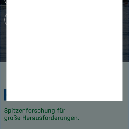
Karriere bei Helmholtz
Zu
Startseite
der
Helmholtz