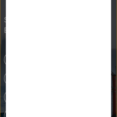
So neugierig wie wir?
Entdecken Sie mehr.
Helmholtz-Zentren
Unsere Forschung
Forschungsinfrastrukturen
Menschen bei Helmholtz