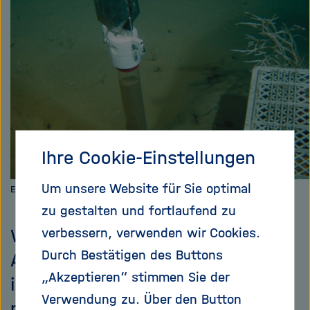
e
f
ß
n
e
e
n
n
/
s
c
h
l
Ihre Cookie-Einstellungen
i
e
Um unsere Website für Sie optimal
ß
Experimente im Hausgarten des AWI. Bild: Michael Klages
e
zu gestalten und fortlaufend zu
n
Wenn die Wissenschaftler des
verbessern, verwenden wir Cookies.
Durch Bestätigen des Buttons
Alfred-Wegener-Instituts von
„Akzeptieren“ stimmen Sie der
ihrem HAUSGARTEN sprechen,
Verwendung zu. Über den Button
meinen sie nicht den Garten