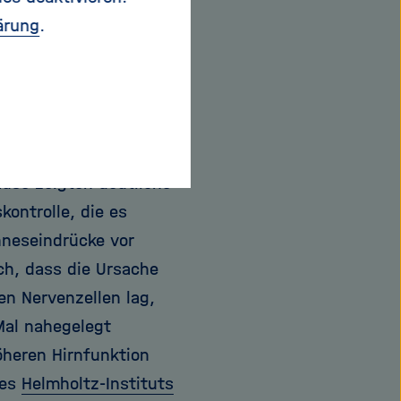
eine Art neues
ärung
.
g diese Welt der
et jetzt erstmals die
mtes ringförmiges
use zeigten deutliche
kontrolle, die es
neseindrücke vor
ch, dass die Ursache
en Nervenzellen lag,
Mal nahegelegt
öheren Hirnfunktion
des
Helmholtz-Instituts