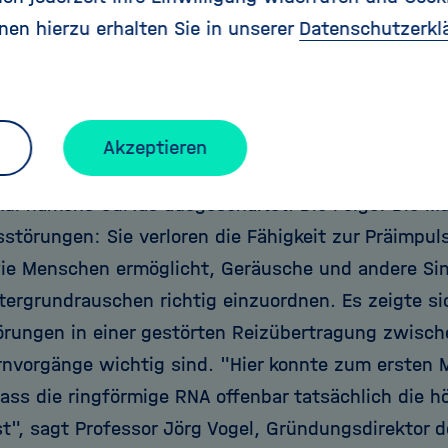
n. "Vieles sah damals schon danach aus, dass wir 
nen hierzu erhalten Sie in unserer
Datenschutzerkl
 betreten haben", sagt Rajewsky. Welche Bedeutun
t, die im Zellkern jeder Körperzelle vorkommt, deut
it im Magazin Science an.
Akzeptieren
en Rajewsky und sein Team bei Mäusen ein bestim
ül namens Cdr1as ausgeschaltet. Die Folge: Die Mä
störungen: Sie verloren die Fähigkeit zur Präimpuls
e Menschen ermöglicht, Geräusche und andere Sin
tergrundrauschen richtig einzuordnen. Es zeigte si
törungen in einer gestörten Reizübertragung zwisch
ernvorgänge wichtig sind. "Hier konnte zum ersten 
ass die ringförmige RNA offenbar tatsächlich die h
st", sagt Professor Jörg Vogel, Gründungsdirektor 