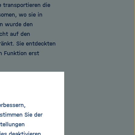
e transportieren die
somen, wo sie in
en wurde den
icht auf den
ränkt. Sie entdeckten
n Funktion erst
 1970er Jahren schon
rn - der ringförmigen
erbessern,
eitsgruppe im Jahr
 stimmen Sie der
hänomen gestürzt,
tellungen
ier Jahren bereits
ies deaktivieren.