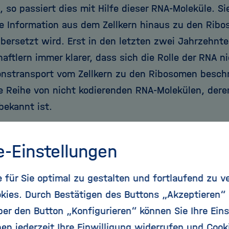
 so passiert dies mit Hilfe dieser RNA-Moleküle. Si
e Information aus dem Zellkern hinaus zu den Ribo
übersetzt wird. Erst in den letzten zwei Jahrzehnt
aftlern immer klarer, dass sich die Rolle der RNA n
onstransport vom Zellkern zu den Ribosomen besch
e Reihe von nicht kodierenden RNA-Molekülen, dere
bekannt ist.
n eine Art neues Universum betreten"
e-Einstellungen
uch ringförmige RNA gibt, konnten Forscher in den
t nachweisen. Die riesige Menge - vor allem im Gehi
für Sie optimal zu gestalten und fortlaufend zu v
 circRNA, zeigte aber erst Rajewsky mit seiner Arb
kies. Durch Bestätigen des Buttons „Akzeptieren“
ort haben sich Wissenschaftler weltweit auf das P
r den Button „Konfigurieren“ können Sie Ihre Eins
Publikationen zum Thema sind in den vergangenen v
en jederzeit Ihre Einwilligung widerrufen und Cook