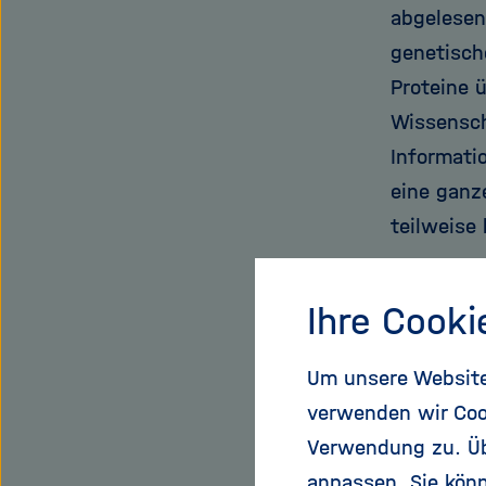
abgelesen,
genetisch
Proteine 
Wissensch
Informati
eine ganz
teilweise 
"Wir habe
Ihre Cooki
Dass es a
vereinzel
Um unsere Website 
RNA, kurz
verwenden wir Coo
2013. Sof
Verwendung zu. Übe
Hunderte 
anpassen. Sie könn