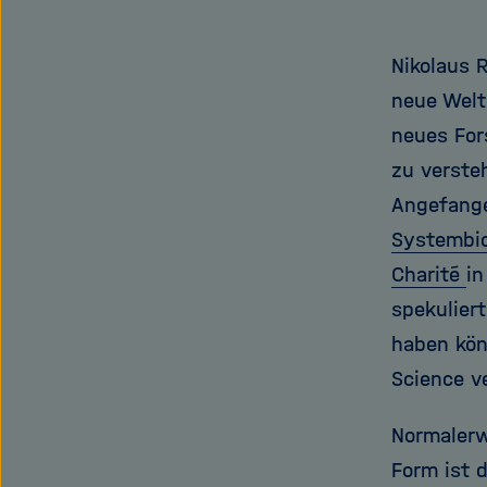
Nikolaus 
neue Welt
neues For
zu verste
Angefange
Systembio
Charité
in
spekulier
haben kön
Science ve
Normalerwe
Form ist 