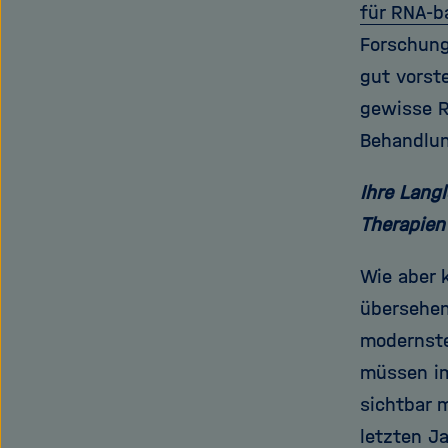
für RNA-b
Forschung
gut vorst
gewisse R
Behandlun
Ihre Lang
Therapien
Wie aber 
übersehen
modernste
müssen im
sichtbar 
letzten J