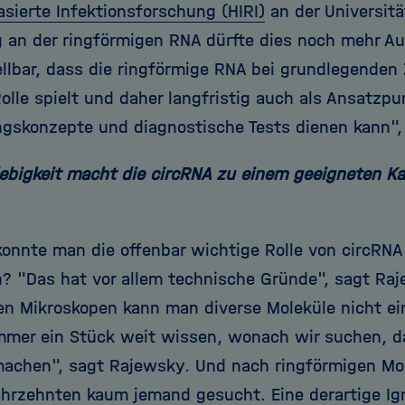
asierte Infektionsforschung (HIRI)
an der Universit
 an der ringförmigen RNA dürfte dies noch mehr Auf
ellbar, dass die ringförmige RNA bei grundlegenden
olle spielt und daher langfristig auch als Ansatzpu
gskonzepte und diagnostische Tests dienen kann", 
lebigkeit macht die circRNA zu einem geeigneten K
konnte man die offenbar wichtige Rolle von circRNA 
? "Das hat vor allem technische Gründe", sagt Raj
n Mikroskopen kann man diverse Moleküle nicht ei
mer ein Stück weit wissen, wonach wir suchen, d
machen", sagt Rajewsky. Und nach ringförmigen Mol
ahrzehnten kaum jemand gesucht. Eine derartige Ig