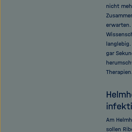
nicht meh
Zusammenh
erwarten.
Wissensch
langlebig
gar Sekun
herumschw
Therapien
Helmho
infekt
Am Helmho
sollen Ri