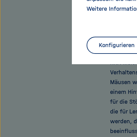
erschiene
Weitere Informatio
Universum
circRNA ha
neue Arbe
Konfigurieren
Darin hab
RNA-Molek
Verhaltens
Mäusen wi
einem Hin
für die S
die für L
werden, d
beeinflus