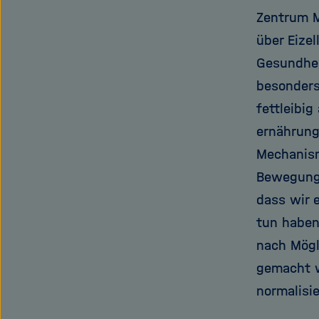
Zentrum M
über Eize
Gesundhei
besonders
fettleibi
ernährung
Mechanism
Bewegungs
dass wir 
tun haben
nach Mögl
gemacht w
normalisie