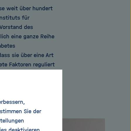
se weit über hundert
nstituts für
Vorstand des
lich eine ganze Reihe
abetes
ass sie über eine Art
te Faktoren reguliert
 ihren
aus eher ungünstiger
nnte so leicht eine
erbessern,
 stimmen Sie der
tellungen
ies deaktivieren.