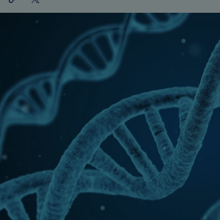
teilen
X
teilen