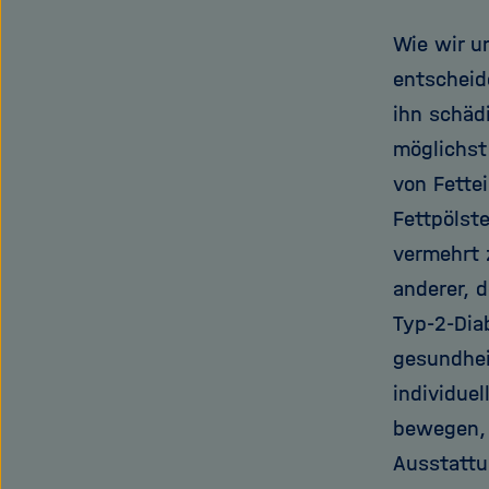
Wie wir u
entscheid
ihn schäd
möglichst
von Fette
Fettpölst
vermehrt 
anderer, 
Typ-2-Dia
gesundhei
individuel
bewegen, 
Ausstattu