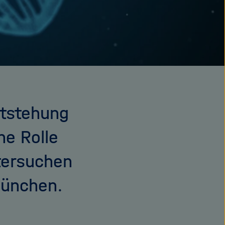
ntstehung
he Rolle
tersuchen
München.