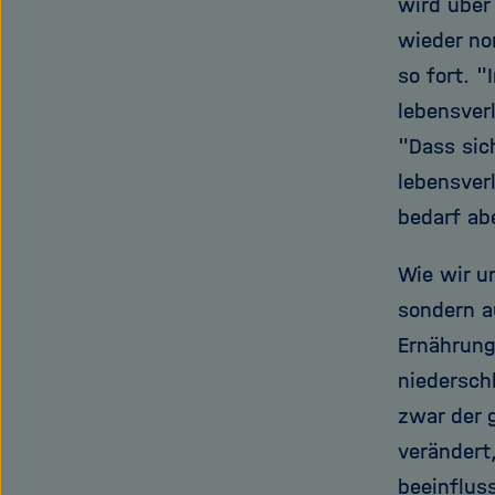
wird über
wieder no
so fort. "
lebensver
"Dass sic
lebensver
bedarf ab
Wie wir u
sondern a
Ernährung
niedersch
zwar der 
verändert
beeinflus