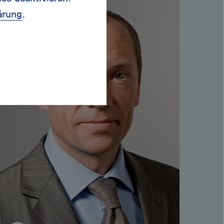
ärung
.