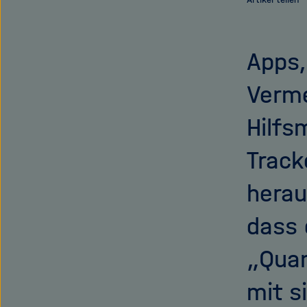
Apps,
Verme
Hilfs
Track
herau
dass 
„Quan
mit s