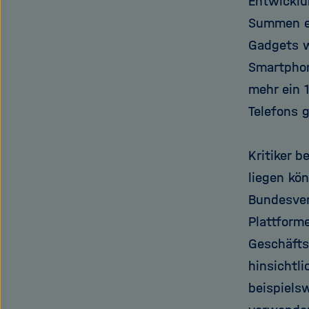
Entwicklu
Summen ei
Gadgets w
Smartphon
mehr ein 
Telefons 
Kritiker 
liegen kö
Bundesver
Plattform
Geschäft
hinsichtli
beispiels