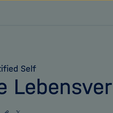
tz Forschungsgemeinschaft
ified Self
e Lebensve
Link
Auf