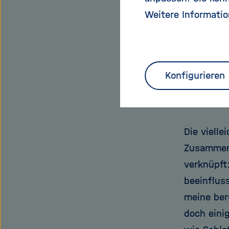
seine Arb
Weitere Informatio
konzentrie
Produktivi
ungefähr 
durch das 
Konfigurieren
verplempe
gemacht h
Die vielle
Zusammenh
verknüpft
beeinflus
meine ber
doch eini