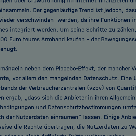
ngen über Crowdfunding im Internet finanzieren un
nsammeln. Der gegenläufige Trend ist jedoch, dass
ieder verschwinden werden, da ihre Funktionen in
es integriert werden. Um seine Schritte zu zähle
100 Euro teures Armband kaufen – der Bewegungss
genügt.
bemängeln neben dem Placebo-Effekt, der mancher 
nnte, vor allem den mangelnden Datenschutz. Eine
bands der Verbraucherzentralen (vzbv) von Quantif
en ergab, „dass sich die Anbieter in ihren Allgemei
sbedingungen und Datenschutzbestimmungen umfa
ch der Nutzerdaten einräumen“ lassen. Einige Anbie
weise die Rechte übertragen, die Nutzerdaten zu 