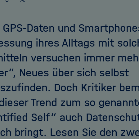
teilen
X
teilen
 GPS-Daten und Smartphones
ssung ihres Alltags mit solc
mitteln versuchen immer mehr
er“, Neues über sich selbst
szufinden. Doch Kritiker be
dieser Trend zum so genann
tified Self“ auch Datensch
ich bringt. Lesen Sie den zwei