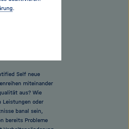
edem, woran und wie
ärung
.
es Jahr stieg Crains
m Niveau verharrte, das
. „Ich habe erst
 Zeit ich eigentlich
 in Psychologie
osophie.
tified Self neue
nreihen miteinander
ualität aus? Wie
n Leistungen oder
nisse banal sein,
en bereits Probleme