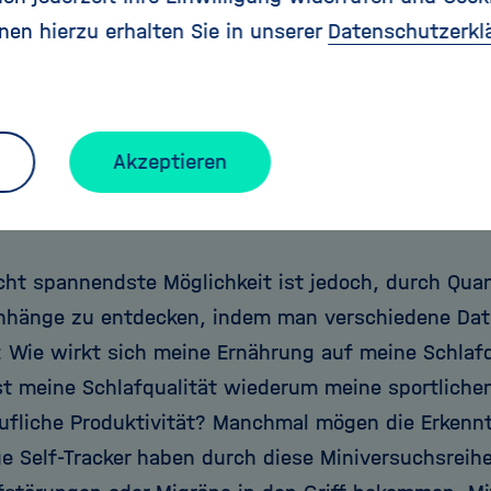
eitszeit in Blöcke à 25 Minuten und erfasst nach j
nen hierzu erhalten Sie in unserer
Datenschutzerkl
rt er gearbeitet hatte. Das Ergebnis: Über ein halb
tät nach und nach an, bis sie schließlich auf eine
doppelt so hoch war wie am Anfang seiner Messung
bewusste Eintragen in die Tabelle gemerkt, wie viel
Akzeptieren
re“, sagt Crain, der gerade seinen Masterabschluss
at, der zweite nach einem Master in VWL und Phil
icht spannendste Möglichkeit ist jedoch, durch Quan
änge zu entdecken, indem man verschiedene Date
: Wie wirkt sich meine Ernährung auf meine Schlafq
st meine Schlafqualität wiederum meine sportliche
ufliche Produktivität? Manchmal mögen die Erkennt
ge Self-Tracker haben durch diese Miniversuchsreih