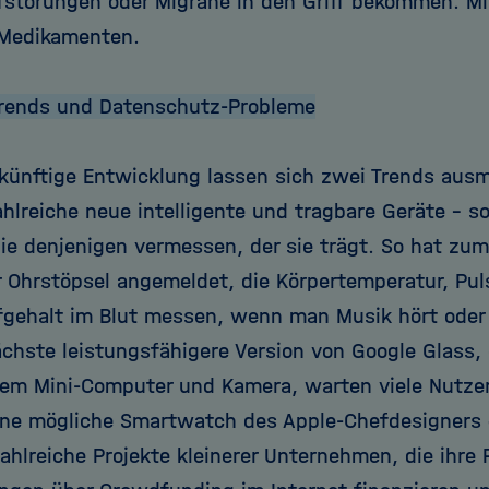
fstörungen oder Migräne in den Griff bekommen. M
 Medikamenten.
Trends und Datenschutz-Probleme
ukünftige Entwicklung lassen sich zwei Trends au
ahlreiche neue intelligente und tragbare Geräte – 
ie denjenigen vermessen, der sie trägt. So hat zum
r Ohrstöpsel angemeldet, die Körpertemperatur, Pul
fgehalt im Blut messen, wenn man Musik hört oder m
chste leistungsfähigere Version von Google Glass, e
em Mini-Computer und Kamera, warten viele Nutze
ine mögliche Smartwatch des Apple-Chefdesigners 
hlreiche Projekte kleinerer Unternehmen, die ihre