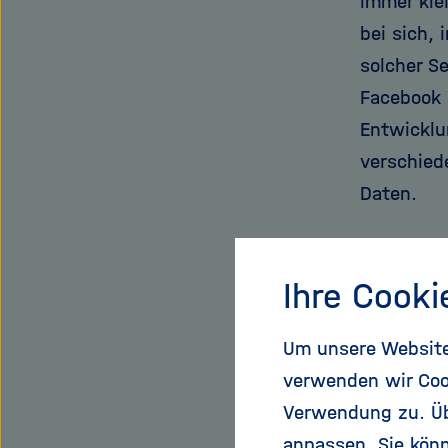
immer kle
bei sich,
solcher S
Facebook 
Entwicklu
verschied
Daten.
"Gemerkt,
Ihre Cooki
Brian Fab
Um unsere Website 
gefunden.
verwenden wir Coo
seinen Au
Verwendung zu. Übe
allem auf 
anpassen. Sie könn