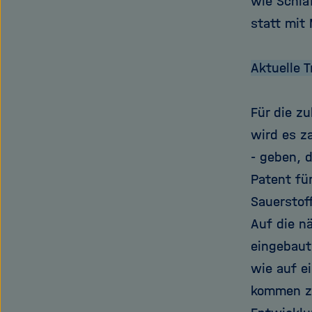
wie Schla
statt mit
Aktuelle 
Für die z
wird es z
- geben, d
Patent fü
Sauerstof
Auf die nä
eingebaut
wie auf e
kommen za