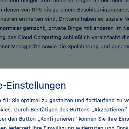
iner und billiger. Zum anderen tragen immer mehr
 in denen von GPS bis zu einem Beschleunigungsmess
ensoren enthalten sind. Drittens haben es soziale 
normaler gemacht, private Dinge mit anderen im Net
ng des Cloud Computing schließlich vereinfacht di
ener Messgeräte sowie die Speicherung und Zusa
 wie viel Zeit ich verplempere"
e-Einstellungen
ian Crain hat vor etwas mehr als zwei Jahren Gefall
für Sie optimal zu gestalten und fortlaufend zu v
 Neben seinen Schritten, seiner Ernährung, seine
kies. Durch Bestätigen des Buttons „Akzeptieren“
sgaben, die er regelmäßig trackt, hat sich der 28-j
r den Button „Konfigurieren“ können Sie Ihre Eins
die Themen Konzentration und Produktivität speziali
en jederzeit Ihre Einwilligung widerrufen und Cook