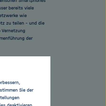
 Menschen Smartphones
er bereits viele
Netzwerke wie
z zu teilen – und die
e Vernetzung
mmenführung der
en an Quantified Self
erbessern,
m Sportpensum und
 stimmen Sie der
ährige Schweizer vor
tellungen
siert. Er unterteilt
ies deaktivieren.