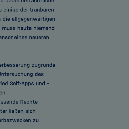
d dabei beträchtliche
 einige der tragbaren
 die allgegenwärtigen
n, muss heute niemand
ensor eines neueren
Verbesserung zugrunde
 Untersuchung des
ied Self-Apps und -
nen
ssende Rechte
ter ließen sich
Werbezwecken zu