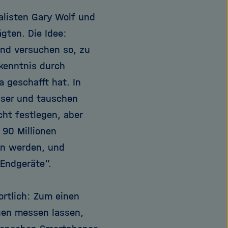
nalisten Gary Wolf und
ägten. Die Idee:
und versuchen so, zu
rkenntnis durch
 geschafft hat. In
sser und tauschen
cht festlegen, aber
 90 Millionen
ein werden, und
 Endgeräte“.
ortlich: Zum einen
gen messen lassen,