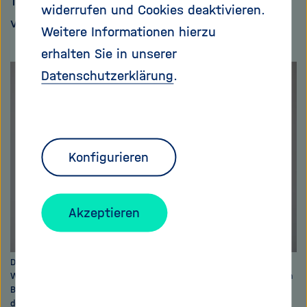
Tagungsband zu finanzieren und weltweit zu
widerrufen und Cookies deaktivieren.
verteilen.
Weitere Informationen hierzu
erhalten Sie in unserer
Datenschutzerklärung
.
Konfigurieren
Akzeptieren
Der Genetiker und Abrüstungsexperte Prof. Erhard Geißler war zur
Wendezeit Abteilungsleiter am Zentralinstitut für Molekularbiologie in
Berlin-Buch und von 1992 bis zu seiner Emeritierung im Jahr 2000 an
dessen Nachfolgeinstitution, dem Max-Delbrück-Centrum für