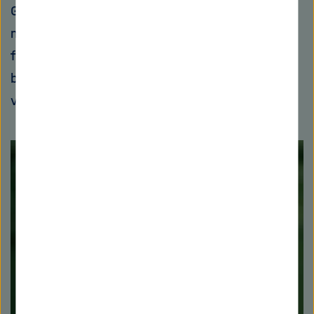
Grenzen offen sind. Nun gab es kein Halten
mehr für uns. Gleich am ersten Wochenende
fuhr ich nach Hamburg, um Verwandten zu
besuchen. Es war historisch, bewegend und
vor allem unfassbar schön!