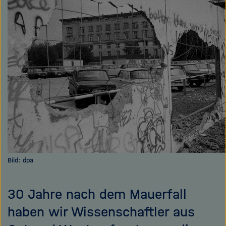
e
f
teilen
ß
n
e
e
n
n
/
s
c
h
l
i
e
ß
e
Bild: dpa
n
30 Jahre nach dem Mauerfall
haben wir Wissenschaftler aus