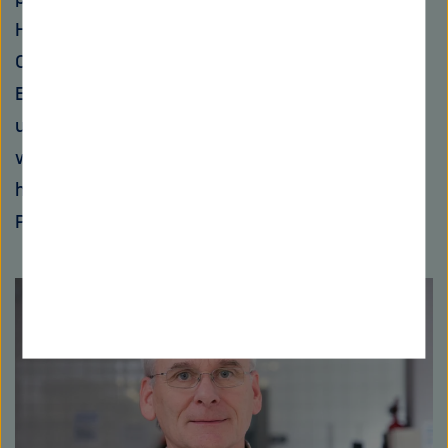
Heute bin ich am Helmholtz-Zentrum für
Ozeanforschung in Kiel, habe mich aus der
Erdgeschichte in die Gegenwart vorgearbeitet
und untersuche immer noch Foraminiferen,
wobei ich die Ökologie und den Chemismus
heute lebender Arten für die Entwicklung von
Palöoindikatoren nutze.