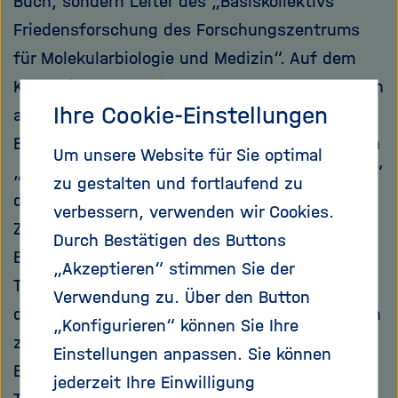
Buch, sondern Leiter des „Basiskollektivs
Friedensforschung des Forschungszentrums
für Molekularbiologie und Medizin“. Auf dem
Kolloquium sollten im September 1990 Experten
Ihre Cookie-Einstellungen
aus aller Welt Empfehlungen zur Stärkung der
Biowaffenkonvention erarbeiten und über einen
Um unsere Website für Sie optimal
„hippokratischen Eid für Naturwissenschaftler“
zu gestalten und fortlaufend zu
diskutieren. Die Vorzeichen standen gut: Das
verbessern, verwenden wir Cookies.
Zentralkomitee der Sozialistischen
Durch Bestätigen des Buttons
Einheitspartei Deutschland (SED) hatte die
„Akzeptieren“ stimmen Sie der
Tagung im Mai 1989 genehmigt, die Akademie
Verwendung zu. Über den Button
der Wissenschaften hatte zugesagt, die Kosten
„Konfigurieren“ können Sie Ihre
zu übernehmen, das Außenministerium hatte
Einstellungen anpassen. Sie können
Einladungen verschickt und war bereit, den
jederzeit Ihre Einwilligung