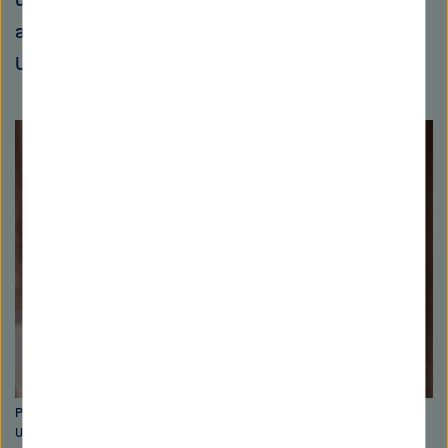
anerkannten Alleinstellungsmerkmalen des
UFZ.
Prof. Dr. Sigrun Kabisch leitet das Department Stadt- und
Umweltsoziologie am Helmholtz-Zentrum für Umweltforschung -