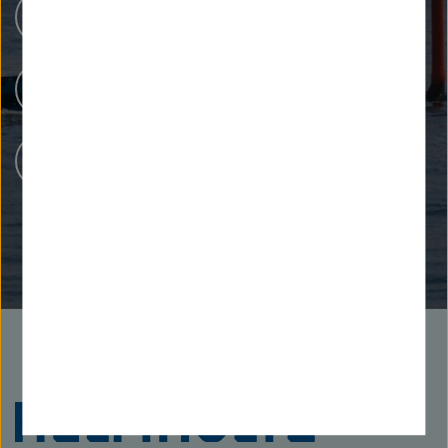
Forschungsinfrastrukturen
Menschen bei Helmholtz
Karriere bei Helmholtz
Zu