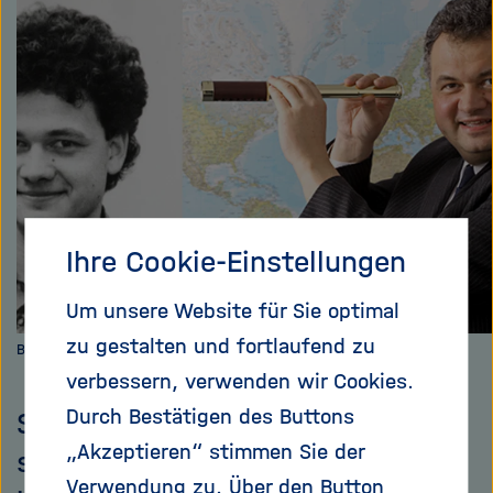
e
f
teilen
ß
n
e
e
n
n
/
s
c
h
l
i
Ihre Cookie-Einstellungen
e
ß
Um unsere Website für Sie optimal
e
zu gestalten und fortlaufend zu
Bilder: Forschungszentrum Jülich
n
verbessern, verwenden wir Cookies.
Durch Bestätigen des Buttons
Sebastian M. Schmidt erlebte in
„Akzeptieren“ stimmen Sie der
seinem Sommerurlaub 1989 in
Verwendung zu. Über den Button