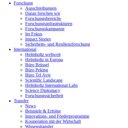
Forschung
Ausschreibungen
Daran forschen wir
Forschungsbereiche
Forschungsinfrastrukturen
Forschungskampagne
Im Fokus
Impact Stories
Sicherheits- und Resilienzforschung
International
Helmholtz weltweit
Helmholtz in Europa
Büro Brüssel
Büro Peking
Büro Tel Aviv
Scientific Landscape
Helmholtz International Labs
Science Diplomacy
Forschungssicherheit
Transfer
News
Beispiele & Erfolge
Innovations- und Förderprogramme
Kooperation mit der Wirtschaft
Wissenstransfer