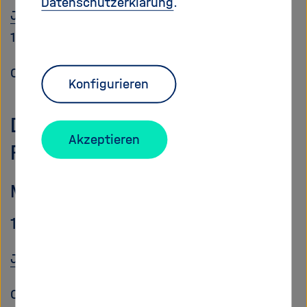
Datenschutzerklärung
.
Join via Zoom
(ID: 643 5278 0608; Passcode:
100368)
Organized by: DESY
Konfigurieren
Discrimination – Perception or
Akzeptieren
Reality?
Maryam Haschemi Yekani
19 May | 10 A.M.–12 P.M. | German
Join via Zoom
Organized by: DKFZ