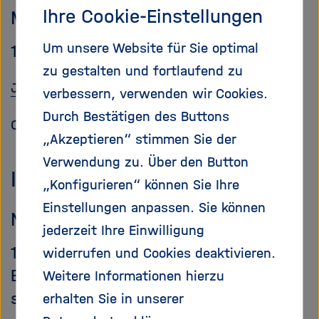
e
f
Ihre Cookie-Einstellungen
Maryam Haschemi Yekani
ß
n
e
e
Um unsere Website für Sie optimal
18 May | 10 A.M.–12 P.M. | Enlgish
n
n
zu gestalten und fortlaufend zu
/
Join via Zoom
verbessern, verwenden wir Cookies.
s
c
Durch Bestätigen des Buttons
Organized by: DKFZ
h
„Akzeptieren“ stimmen Sie der
l
Verwendung zu. Über den Button
i
Inclusion starts with you
e
„Konfigurieren“ können Sie Ihre
ß
Einstellungen anpassen. Sie können
e
Nadine Schönwald
jederzeit Ihre Einwilligung
n
19 May | 10 A.M.-12 P.M. | German with
widerrufen und Cookies deaktivieren.
English
Weitere Informationen hierzu
subtitles
erhalten Sie in unserer