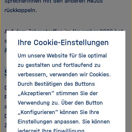
SprecherInnen mit den anderen HeJus
rückkoppeln.
Auf dem Jahrestreffen im November 2023 hat
sich folgende Mitgliederbesetzung der
Ihre Cookie-Einstellungen
Arbeitsgruppen
ergeben:
Um unsere Website für Sie optimal
zu gestalten und fortlaufend zu
Survey
verbessern, verwenden wir Cookies.
Durch Bestätigen des Buttons
Die Surveygruppe ist verantwortlich für die
„Akzeptieren“ stimmen Sie der
Planung, Durchführung und Auswertung der
Verwendung zu. Über den Button
alle zwei Jahre stattfindenden
„Konfigurieren“ können Sie Ihre
Doktorandenumfrage der Helmholtz Juniors.
Einstellungen anpassen. Sie können
Zielgruppe der Umfrage ist jeder, der an einer
jederzeit Ihre Einwilligung