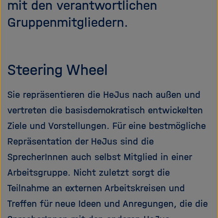
mit den verantwortlichen
e
f
ß
n
Gruppenmitgliedern.
e
e
n
n
/
s
Steering Wheel
c
h
Sie repräsentieren die HeJus nach außen und
l
vertreten die basisdemokratisch entwickelten
i
e
Ziele und Vorstellungen. Für eine bestmögliche
ß
Repräsentation der HeJus sind die
e
SprecherInnen auch selbst Mitglied in einer
n
Arbeitsgruppe. Nicht zuletzt sorgt die
Teilnahme an externen Arbeitskreisen und
Treffen für neue Ideen und Anregungen, die die