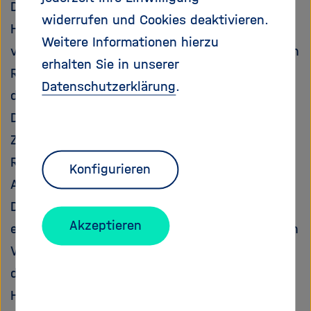
Dissertation innerhalb der
widerrufen und Cookies deaktivieren.
Helmholtzgemeinschaft arbeitet, unabhängig
Weitere Informationen hierzu
vom Anstellungsverhältnis und den finanziellen
erhalten Sie in unserer
Rahmenbedingungen. Ziel der Umfrage ist es,
Datenschutzerklärung
.
den Helmholtz Juniors und den
Doktorandenvertretungen der jeweiligen
Zentren einen Überblick über die generellen
Rahmenbedingungen sowie Lebens- und
Konfigurieren
Arbeitsbedingungen der Doktorandinnen und
Doktoranden zu geben. Die Umfrage ist die
Akzeptieren
empirische Grundlage für Diskussionen mit den
Vorständen und / oder Graduiertenschulen an
den einzelnen Zentren. Sie ermöglicht den
Helmholtz Juniors sich zielorientiert für die