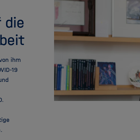
 die
beit
 von ihm
VID-19
 und
D.
tige
.