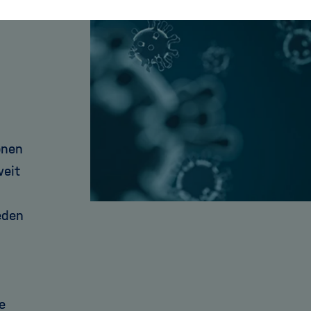
onen
weit
eden
e