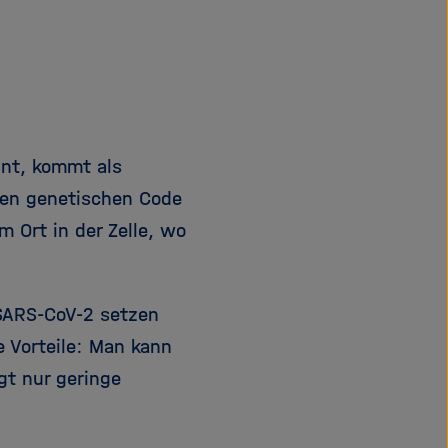
e
f
ß
n
e
e
n
n
/
s
c
nt, kommt als
h
 den genetischen Code
l
 Ort in der Zelle, wo
i
e
ß
e
SARS-CoV-2 setzen
n
 Vorteile: Man kann
gt nur geringe