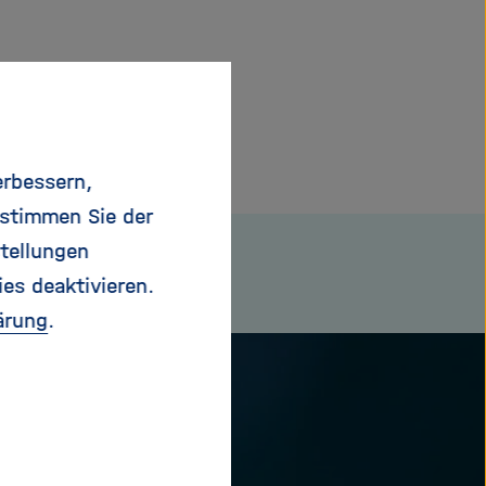
erbessern,
 stimmen Sie der
tellungen
ies deaktivieren.
ärung
.