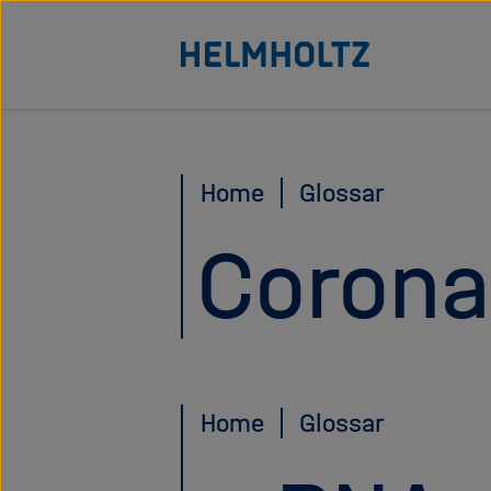
Direkt
Zu Startseite der Helmhol
zum
Seiteninhalt
springen
Home
Glossar
Corona
Home
Glossar