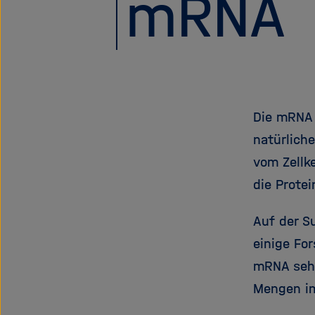
mRNA
Die mRNA 
natürlich
vom Zellk
die Prote
Auf der S
einige Fo
mRNA sehr
Mengen i