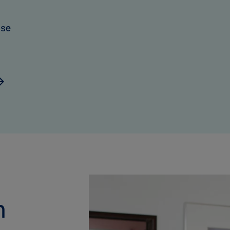
ise
n