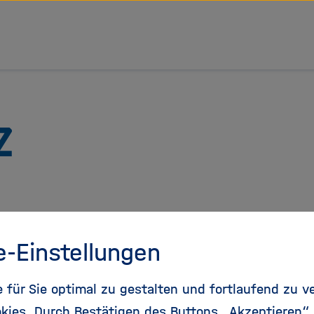
tz Forschungsgemeinschaft
Zu
Startseite
der
Helmholtz
Forschungsgemeinschaft
e-Einstellungen
stagram
Mastodon
Bluesky
für Sie optimal zu gestalten und fortlaufend zu v
kies. Durch Bestätigen des Buttons „Akzeptieren“