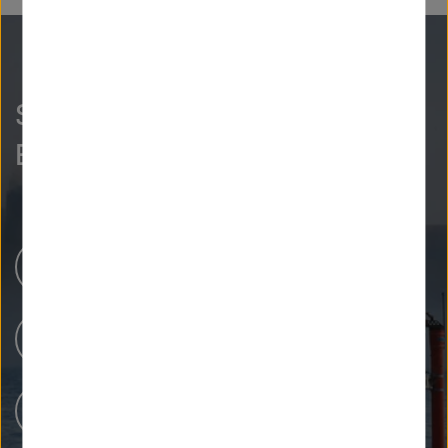
So neugierig wie wir?
Entdecken Sie mehr.
Newsroom
Unsere Forschung
Menschen bei Helmholtz