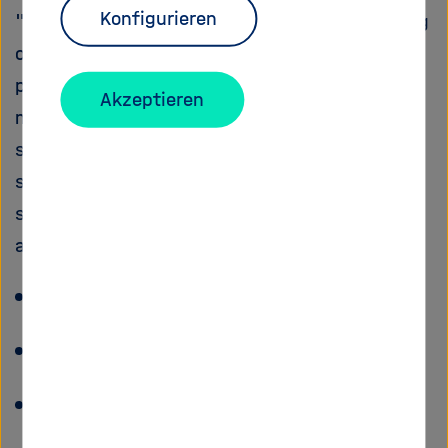
Konfigurieren
"Big" and how to process it within R. Focusing
on efficient programming and parallel
processing in the first part we will explore
Akzeptieren
more application oriented aspects in the
second part. Starting with a recap of basic
statistics we will quickly continue with
supervised and unsupervised machine learning
algorithms.
working with Big Data in R
efficient programming
parallel processing