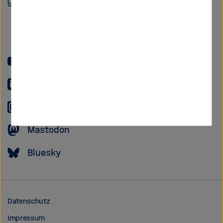
Helmholtz
Forschungsgem
YouTube
LinkedIn
Instagram
Mastodon
Bluesky
Datenschutz
Impressum