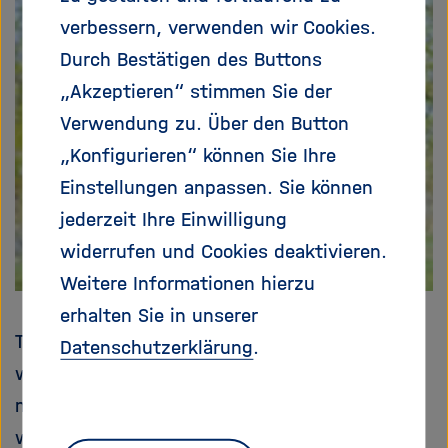
e
f
verbessern, verwenden wir Cookies.
ß
n
Durch Bestätigen des Buttons
e
e
n
n
„Akzeptieren“ stimmen Sie der
/
Verwendung zu. Über den Button
s
„Konfigurieren“ können Sie Ihre
c
h
Einstellungen anpassen. Sie können
l
jederzeit Ihre Einwilligung
i
widerrufen und Cookies deaktivieren.
e
ß
Weitere Informationen hierzu
e
erhalten Sie in unserer
n
The statistical programming language R is a
Datenschutzerklärung
.
widespreaded and powerful tool for analyzing,
modeling and visualizing data. In this
workshop we will discover what makes data