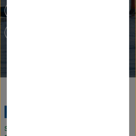
Forschungsinfrastrukturen
Karriere bei Helmholtz
Zu
Startseite
der